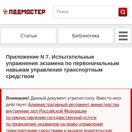
Статьи
Библиотека
Альманах
Экзамен
Приложение N 7. Испытательные
упражнения экзамена по первоначальным
навыкам управления транспортным
Проверить штрафы
Калькулятор ОСАГО
средством
Внимание!
Данный документ утратил силу. Вместо него
действует
Административный регламент министерства
внутренних дел Российской Федерации
по предоставлению государственной услуги
по проведению экзаменов на право управления
транспортными средствами и выдаче водительских