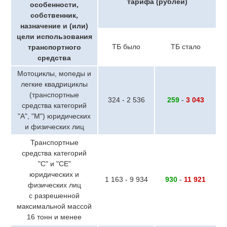
тарифа (рублей)
особенности,
собственник,
назначение и (или)
цели использования
ТБ было
ТБ стало
транспортного
средства
Мотоциклы, мопеды и
легкие квадрициклы
(транспортные
324 - 2 536
259
-
3 043
средства категорий
"A", "M") юридических
и физических лиц
Транспортные
средства категорий
"C" и "CE"
юридических и
1 163 - 9 934
930
-
11 921
физических лиц
с разрешенной
максимальной массой
16 тонн и менее