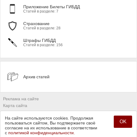
Приложение Билеты ГИБДД
Статей в разделе: 7
Страхование
Статей в разделе: 28
Штрафы ГИБДД
Статей в разделе: 156
Архив статей
Реклама на сайте
Карта сайта
Владельцам сайтов
На сайте используются cookies. Продолжая
Политика конфиденциальности
OK
пользоваться сайтом, Вы подтвержаете своё
согласие на их использование в соответствии
с
политикой конфиденциальности.
© 2009 - 2026 Команда сайта
Pddmaster.ru (ПДД Мастер)
.