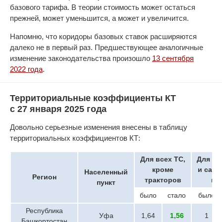
базового тарифа. В теории стоимость может остаться
прежней, может уменьшится, а может и увеличится.
Напомню, что коридоры базовых ставок расширяются
далеко не в первый раз. Предшествующее аналогичные
изменение законодательства произошло
13 сентября
2022 года
.
Территориальные коэффициенты КТ
с 27 января 2025 года
Довольно серьезные изменения внесены в таблицу
территориальных коэффициентов КТ:
Для всех ТС,
Для тр
кроме
и сам
Населенный
Регион
тракторов
ма
пункт
было
стало
было
Республика
Уфа
1,64
1,56
1
Башкортостан