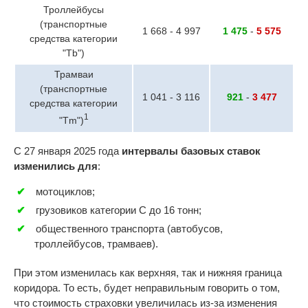
Троллейбусы
(транспортные
1 668 - 4 997
1 475
-
5 575
средства категории
"Tb")
Трамваи
(транспортные
1 041 - 3 116
921
-
3 477
средства категории
1
"Tm")
С 27 января 2025 года
интервалы базовых ставок
изменились для
:
мотоциклов;
грузовиков категории С до 16 тонн;
общественного транспорта (автобусов,
троллейбусов, трамваев).
При этом изменилась как верхняя, так и нижняя граница
коридора. То есть, будет неправильным говорить о том,
что стоимость страховки увеличилась из-за изменения