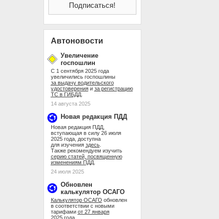
Автоновости
Увеличение
госпошлин
С 1 сентября 2025 года
увеличились госпошлины
за выдачу водительского
удостоверения
и
за регистрацию
ТС в ГИБДД
.
14 августа 2025
Новая редакция ПДД
Новая редакция ПДД,
вступающая в силу 26 июля
2025 года, доступна
для изучения
здесь
.
Также рекомендуем изучить
серию статей, посвященную
изменениям ПДД
.
24 июля 2025
Обновлен
калькулятор ОСАГО
Калькулятор ОСАГО
обновлен
в соответствии с новыми
тарифами
от 27 января
2025 года
.