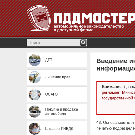
Введение и
ДТП
информаци
Лишение прав
Внимание!
Данный
регламент Минист
ОСАГО
государственной 
Покупка и продажа
автомобиля
48.
Основанием для н
печатью подразделе
Штрафы ГИБДД