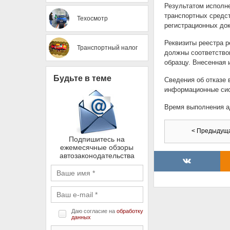
Результатом исполне
транспортных средст
Техосмотр
регистрационных док
Реквизиты реестра р
Транспортный налог
должны соответство
образцу. Внесенная
Будьте в теме
Сведения об отказе 
информационные си
Время выполнения ад
< Предыдущ
Подпишитесь на
ежемесячные обзоры
автозаконодательства
Даю согласие на
обработку
данных