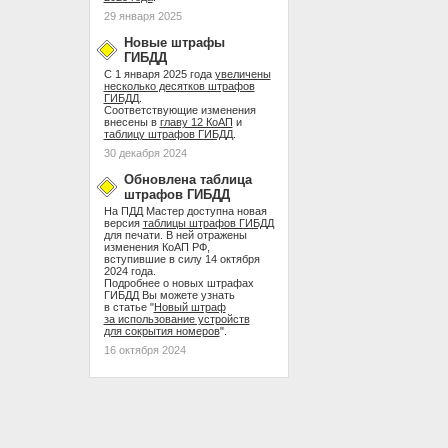
29 января 2025
Новые штрафы
ГИБДД
С 1 января 2025 года
увеличены
несколько десятков штрафов
ГИБДД
.
Соответствующие изменения
внесены в
главу 12 КоАП
и
таблицу штрафов ГИБДД
.
30 декабря 2024
Обновлена таблица
штрафов ГИБДД
На ПДД Мастер доступна новая
версия
таблицы штрафов ГИБДД
для печати. В ней отражены
изменения КоАП РФ,
вступившие в силу 14 октября
2024 года.
Подробнее о новых штрафах
ГИБДД Вы можете узнать
в статье "
Новый штраф
за использование устройств
для сокрытия номеров
".
16 октября 2024