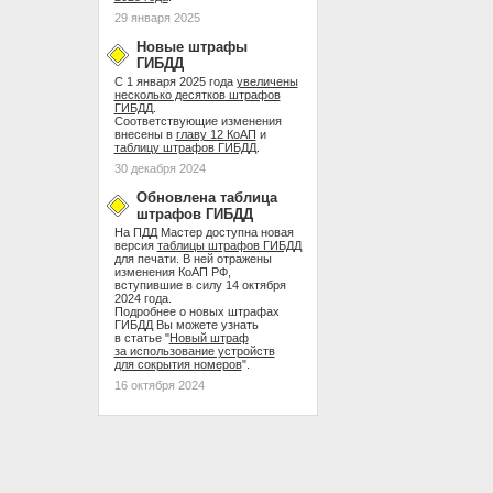
29 января 2025
Новые штрафы
ГИБДД
С 1 января 2025 года
увеличены
несколько десятков штрафов
ГИБДД
.
Соответствующие изменения
внесены в
главу 12 КоАП
и
таблицу штрафов ГИБДД
.
30 декабря 2024
Обновлена таблица
штрафов ГИБДД
На ПДД Мастер доступна новая
версия
таблицы штрафов ГИБДД
для печати. В ней отражены
изменения КоАП РФ,
вступившие в силу 14 октября
2024 года.
Подробнее о новых штрафах
ГИБДД Вы можете узнать
в статье "
Новый штраф
за использование устройств
для сокрытия номеров
".
16 октября 2024