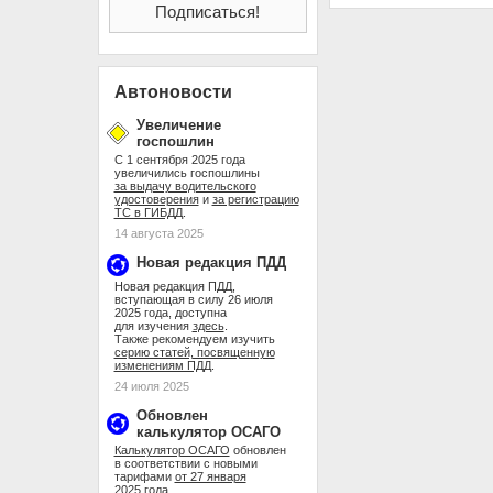
Автоновости
Увеличение
госпошлин
С 1 сентября 2025 года
увеличились госпошлины
за выдачу водительского
удостоверения
и
за регистрацию
ТС в ГИБДД
.
14 августа 2025
Новая редакция ПДД
Новая редакция ПДД,
вступающая в силу 26 июля
2025 года, доступна
для изучения
здесь
.
Также рекомендуем изучить
серию статей, посвященную
изменениям ПДД
.
24 июля 2025
Обновлен
калькулятор ОСАГО
Калькулятор ОСАГО
обновлен
в соответствии с новыми
тарифами
от 27 января
2025 года
.