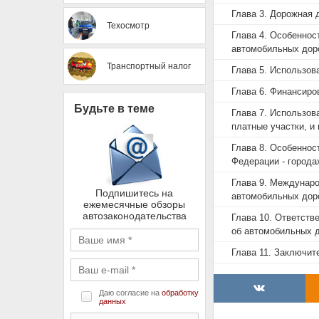
Глава 3. Дорожная 
Техосмотр
Глава 4. Особеннос
автомобильных дор
Транспортный налог
Глава 5. Использов
Глава 6. Финансиро
Будьте в теме
Глава 7. Использов
платные участки, и
Глава 8. Особеннос
Федерации - города
Глава 9. Междунаро
Подпишитесь на
автомобильных дор
ежемесячные обзоры
автозаконодательства
Глава 10. Ответств
об автомобильных д
Глава 11. Заключи
Даю согласие на
обработку
данных