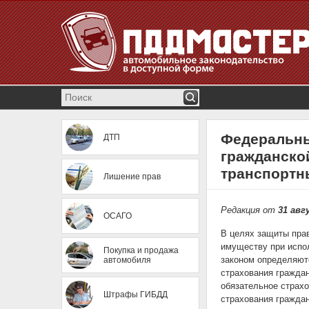
Федеральны
ДТП
гражданско
транспортн
Лишение прав
Редакция от
31 авг
ОСАГО
В целях защиты прав
имуществу при испо
Покупка и продажа
законом определяютс
автомобиля
страхования граждан
обязательное страхо
Штрафы ГИБДД
страхования граждан