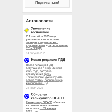
Автоновости
Увеличение
госпошлин
С 1 сентября 2025 года
увеличились госпошлины
за выдачу водительского
удостоверения
и
за регистрацию
ТС в ГИБДД
.
14 августа 2025
Новая редакция ПДД
Новая редакция ПДД,
вступающая в силу 26 июля
2025 года, доступна
для изучения
здесь
.
Также рекомендуем изучить
серию статей, посвященную
изменениям ПДД
.
24 июля 2025
Обновлен
калькулятор ОСАГО
Калькулятор ОСАГО
обновлен
в соответствии с новыми
тарифами
от 27 января
2025 года
.