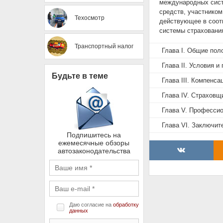
международных сист
средств, участнико
Техосмотр
действующее в соот
системы страхования
Транспортный налог
Глава I. Общие пол
Глава II. Условия 
Будьте в теме
Глава III. Компенс
Глава IV. Страховщ
Глава V. Професси
Глава VI. Заключи
Подпишитесь на
ежемесячные обзоры
автозаконодательства
Даю согласие на
обработку
данных