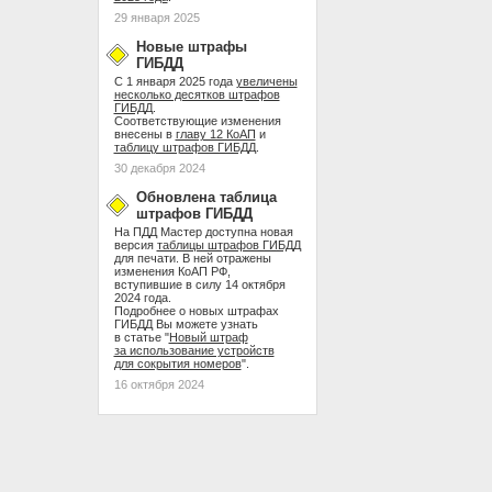
29 января 2025
Новые штрафы
ГИБДД
С 1 января 2025 года
увеличены
несколько десятков штрафов
ГИБДД
.
Соответствующие изменения
внесены в
главу 12 КоАП
и
таблицу штрафов ГИБДД
.
30 декабря 2024
Обновлена таблица
штрафов ГИБДД
На ПДД Мастер доступна новая
версия
таблицы штрафов ГИБДД
для печати. В ней отражены
изменения КоАП РФ,
вступившие в силу 14 октября
2024 года.
Подробнее о новых штрафах
ГИБДД Вы можете узнать
в статье "
Новый штраф
за использование устройств
для сокрытия номеров
".
16 октября 2024