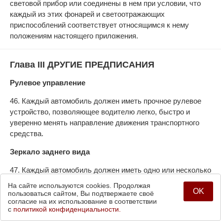
световой прибор или соединены в нем при условии, что
каждый из этих фонарей и светоотражающих
приспособлений соответствует относящимся к нему
положениям настоящего приложения.
Глава III ДРУГИЕ ПРЕДПИСАНИЯ
Рулевое управление
46. Каждый автомобиль должен иметь прочное рулевое
устройство, позволяющее водителю легко, быстро и
уверенно менять направление движения транспортного
средства.
Зеркало заднего вида
47. Каждый автомобиль должен иметь одно или несколько
зеркал заднего вида; количество, размер и расположение
На сайте используются cookies. Продолжая
OK
этих зеркал должны быть таковы, чтобы водитель мог
пользоваться сайтом, Вы подтвержаете своё
согласие на их использование в соответствии
видеть дорожное движение позади своего транспортного
с
политикой конфиденциальности.
средства.