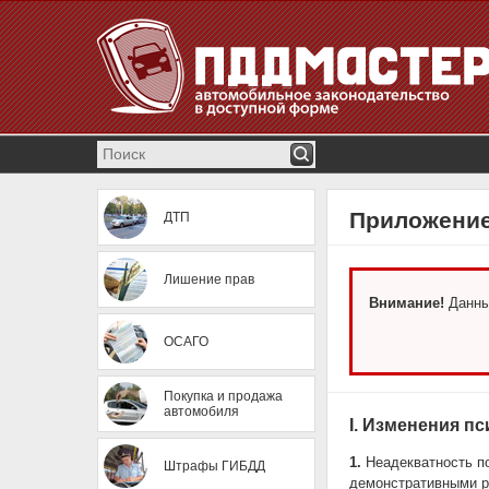
Приложение
ДТП
Лишение прав
Внимание!
Данны
ОСАГО
Покупка и продажа
автомобиля
I. Изменения п
1.
Неадекватность п
Штрафы ГИБДД
демонстративными р