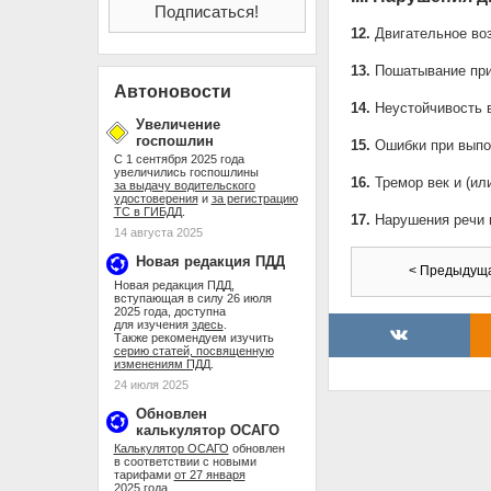
12.
Двигательное во
13.
Пошатывание при
Автоновости
14.
Неустойчивость в
Увеличение
госпошлин
15.
Ошибки при выпо
С 1 сентября 2025 года
увеличились госпошлины
16.
Тремор век и (или
за выдачу водительского
удостоверения
и
за регистрацию
ТС в ГИБДД
.
17.
Нарушения речи в
14 августа 2025
Новая редакция ПДД
< Предыдущ
Новая редакция ПДД,
вступающая в силу 26 июля
2025 года, доступна
для изучения
здесь
.
Также рекомендуем изучить
серию статей, посвященную
изменениям ПДД
.
24 июля 2025
Обновлен
калькулятор ОСАГО
Калькулятор ОСАГО
обновлен
в соответствии с новыми
тарифами
от 27 января
2025 года
.