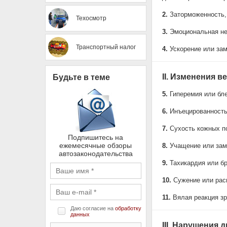
2.
Заторможенность, 
Техосмотр
3.
Эмоциональная не
Транспортный налог
4.
Ускорение или за
II. Изменения 
Будьте в теме
5.
Гиперемия или бле
6.
Инъецированность 
7.
Сухость кожных по
Подпишитесь на
ежемесячные обзоры
8.
Учащение или зам
автозаконодательства
9.
Тахикардия или бр
10.
Сужение или рас
11.
Вялая реакция зр
Даю согласие на
обработку
данных
III. Нарушения