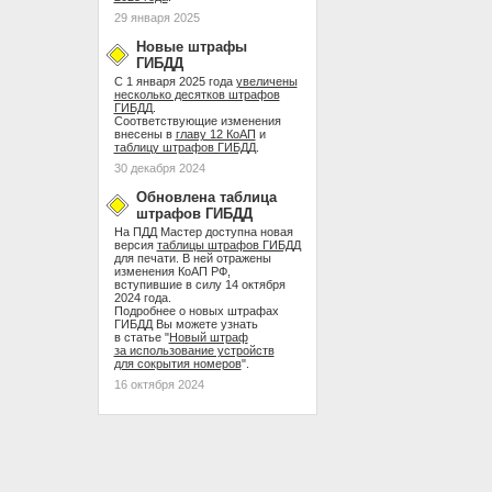
29 января 2025
Новые штрафы
ГИБДД
С 1 января 2025 года
увеличены
несколько десятков штрафов
ГИБДД
.
Соответствующие изменения
внесены в
главу 12 КоАП
и
таблицу штрафов ГИБДД
.
30 декабря 2024
Обновлена таблица
штрафов ГИБДД
На ПДД Мастер доступна новая
версия
таблицы штрафов ГИБДД
для печати. В ней отражены
изменения КоАП РФ,
вступившие в силу 14 октября
2024 года.
Подробнее о новых штрафах
ГИБДД Вы можете узнать
в статье "
Новый штраф
за использование устройств
для сокрытия номеров
".
16 октября 2024