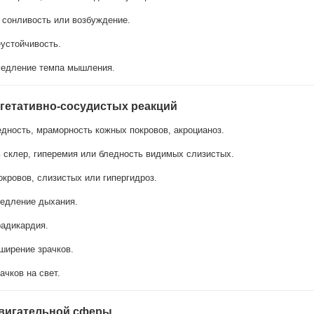
сонливость или возбуждение.
устойчивость.
медление темпа мышления.
вегетативно-сосудистых реакций
дность, мраморность кожных покровов, акроцианоз.
склер, гиперемия или бледность видимых слизистых.
кровов, слизистых или гипергидроз.
едление дыхания.
адикардия.
ширение зрачков.
ачков на свет.
 двигательной сферы