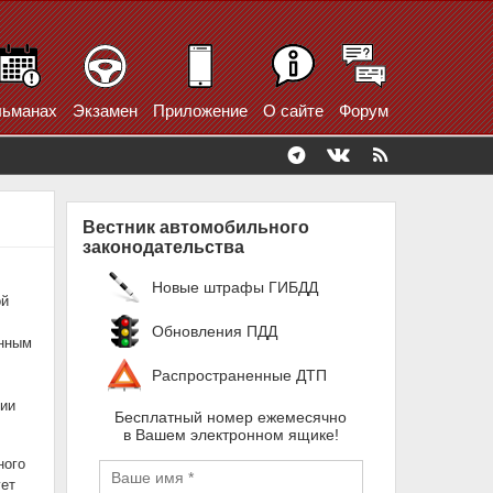
ьманах
Экзамен
Приложение
О сайте
Форум
Вестник автомобильного
законодательства
Новые штрафы ГИБДД
ой
Обновления ПДД
енным
Распространенные ДТП
нии
Бесплатный номер ежемесячно
в Вашем электронном ящике!
ного
ует