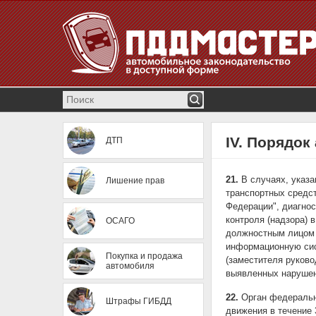
IV. Порядок
ДТП
21.
В случаях, указа
Лишение прав
транспортных средст
Федерации", диагнос
контроля (надзора) 
ОСАГО
должностным лицом 
информационную сис
Покупка и продажа
(заместителя руково
автомобиля
выявленных нарушен
22.
Орган федерально
Штрафы ГИБДД
движения в течение 