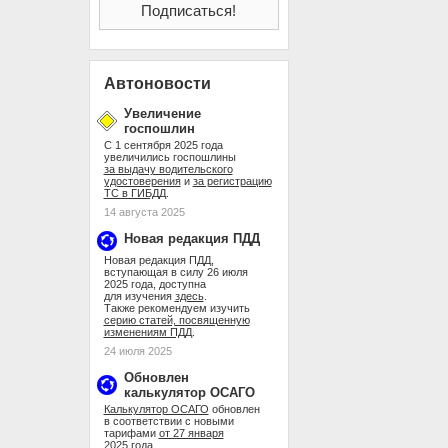
Автоновости
Увеличение
госпошлин
С 1 сентября 2025 года
увеличились госпошлины
за выдачу водительского
удостоверения
и
за регистрацию
ТС в ГИБДД
.
14 августа 2025
Новая редакция ПДД
Новая редакция ПДД,
вступающая в силу 26 июля
2025 года, доступна
для изучения
здесь
.
Также рекомендуем изучить
серию статей, посвященную
изменениям ПДД
.
24 июля 2025
Обновлен
калькулятор ОСАГО
Калькулятор ОСАГО
обновлен
в соответствии с новыми
тарифами
от 27 января
2025 года
.