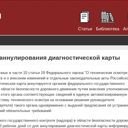
Статьи
Библиотека
Ал
 аннулирования диагностической карты
нных в части 10 статьи 19 Федерального закона "О техническом осмотре
в и о внесении изменений в отдельные законодательные акты Российск
тическая карта аннулируется органом федерального государственного
в области безопасности дорожного движения путем внесения уполномоч
этого органа соответствующих сведений в единую автоматизированную
тему технического осмотра на основании решения руководителя
дителя) такого органа одновременно с выдачей предписания об устране
ий обязательных требований.
го государственного контроля (надзора) в области безопасности дорож
3 рабочих дней со дня аннулирования диагностической карты информир