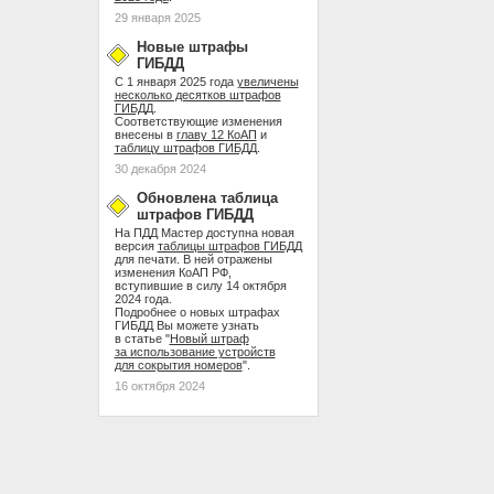
29 января 2025
Новые штрафы
ГИБДД
С 1 января 2025 года
увеличены
несколько десятков штрафов
ГИБДД
.
Соответствующие изменения
внесены в
главу 12 КоАП
и
таблицу штрафов ГИБДД
.
30 декабря 2024
Обновлена таблица
штрафов ГИБДД
На ПДД Мастер доступна новая
версия
таблицы штрафов ГИБДД
для печати. В ней отражены
изменения КоАП РФ,
вступившие в силу 14 октября
2024 года.
Подробнее о новых штрафах
ГИБДД Вы можете узнать
в статье "
Новый штраф
за использование устройств
для сокрытия номеров
".
16 октября 2024