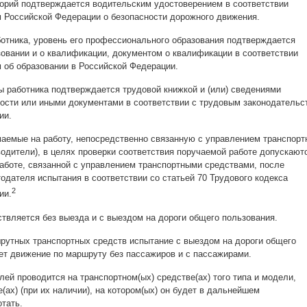
горий подтверждается водительским удостоверением в соответствии
 Российской Федерации о безопасности дорожного движения.
тника, уровень его профессионального образования подтверждается
овании и о квалификации, документом о квалификации в соответствии
 об образовании в Российской Федерации.
ы работника подтверждается трудовой книжкой и (или) сведениями
ности или иными документами в соответствии с трудовым законодательс
ии.
аемые на работу, непосредственно связанную с управлением транспор
водители), в целях проверки соответствия поручаемой работе допускают
аботе, связанной с управлением транспортными средствами, после
одателя испытания в соответствии со статьей 70 Трудового кодекса
2
ии.
вляется без выезда и с выездом на дороги общего пользования.
рутных транспортных средств испытание с выездом на дороги общего
ет движение по маршруту без пассажиров и с пассажирами.
ей проводится на транспортном(ых) средстве(ах) того типа и модели,
(ах) (при их наличии), на котором(ых) он будет в дальнейшем
тать.