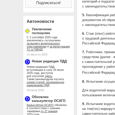
категорий и подкате
с законодательством
5.
Квалификация рабо
документом об образ
Автоновости
с законодательством
Увеличение
госпошлин
6.
Стаж (опыт) работ
С 1 сентября 2025 года
о трудовой деятель
увеличились госпошлины
Российской Федерац
за выдачу водительского
удостоверения
и
за регистрацию
ТС в ГИБДД
.
7.
Работники, приним
14 августа 2025
средством (далее - 
Новая редакция ПДД
к самостоятельной р
прохождения у работ
Новая редакция ПДД,
вступающая в силу 26 июля
Российской Федерац
2025 года, доступна
для изучения
здесь
.
Также рекомендуем изучить
8.
Испытание осущест
серию статей, посвященную
изменениям ПДД
.
Для водителей марш
24 июля 2025
пользования включа
Обновлен
калькулятор ОСАГО
9.
Испытание водител
Калькулятор ОСАГО
обновлен
в соответствии с новыми
на том(тех) маршруте
тарифами
от 27 января
самостоятельно рабо
2025 года
.