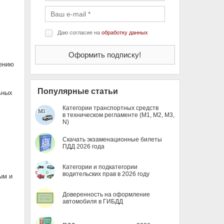
Даю согласие на
обработку данных
ению
Популярные статьи
ьных
Категории транспортных средств
в техническом регламенте (M1, M2, M3,
N)
Скачать экзаменационные билеты
ПДД 2026 года
Категории и подкатегории
водительских прав в 2026 году
ым и
Доверенность на оформление
автомобиля в ГИБДД