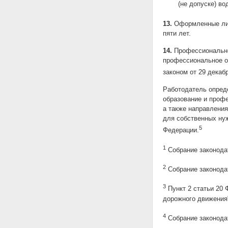
(не допуске) во
13.
Оформленные лис
пяти лет.
14.
Профессионально
профессиональное о
законом от 29 декаб
Работодатель опред
образование и проф
а также направления
для собственных нуж
5
Федерации.
1
Собрание законодате
2
Собрание законодате
3
Пункт 2 статьи 20 
дорожного движения
4
Собрание законодате