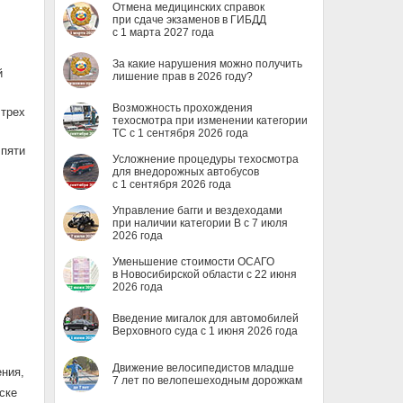
Отмена медицинских справок
при сдаче экзаменов в ГИБДД
с 1 марта 2027 года
За какие нарушения можно получить
й
лишение прав в 2026 году?
Возможность прохождения
 трех
техосмотра при изменении категории
ТС с 1 сентября 2026 года
 пяти
Усложнение процедуры техосмотра
для внедорожных автобусов
с 1 сентября 2026 года
Управление багги и вездеходами
при наличии категории B с 7 июля
2026 года
Уменьшение стоимости ОСАГО
в Новосибирской области с 22 июня
2026 года
Введение мигалок для автомобилей
Верховного суда с 1 июня 2026 года
Движение велосипедистов младше
ния,
7 лет по велопешеходным дорожкам
ске