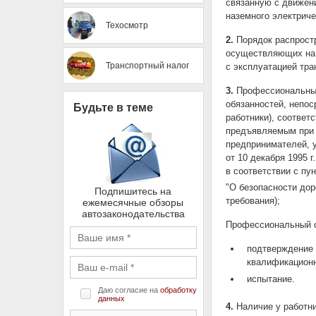
связанную с движени
наземного электриче
Техосмотр
2.
Порядок распростр
осуществляющих на 
Транспортный налог
с эксплуатацией тра
3.
Профессиональный
обязанностей, непос
Будьте в теме
работники), соотве
предъявляемым при 
предпринимателей, у
от 10 декабря 1995 
в соответствии с пун
"О безопасности до
Подпишитесь на
требования);
ежемесячные обзоры
автозаконодательства
Профессиональный о
подтверждение 
квалификацион
испытание.
Даю согласие на
обработку
данных
4.
Наличие у работни