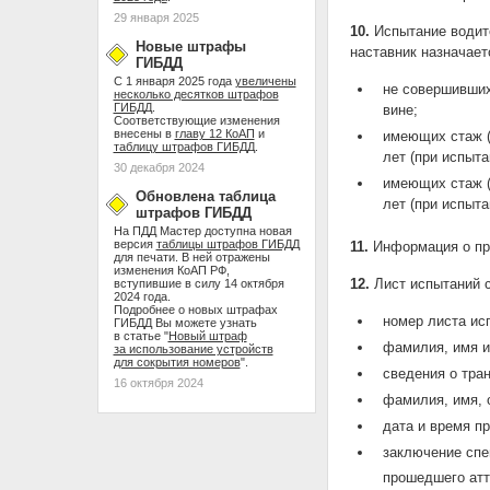
29 января 2025
10.
Испытание водите
Новые штрафы
наставник назначает
ГИБДД
С 1 января 2025 года
увеличены
не совершивших
несколько десятков штрафов
ГИБДД
.
вине;
Соответствующие изменения
внесены в
главу 12 КоАП
и
имеющих стаж (
таблицу штрафов ГИБДД
.
лет (при испыта
30 декабря 2024
имеющих стаж (
Обновлена таблица
лет (при испыта
штрафов ГИБДД
На ПДД Мастер доступна новая
версия
таблицы штрафов ГИБДД
11.
Информация о про
для печати. В ней отражены
изменения КоАП РФ,
12.
Лист испытаний 
вступившие в силу 14 октября
2024 года.
Подробнее о новых штрафах
номер листа ис
ГИБДД Вы можете узнать
в статье "
Новый штраф
фамилия, имя и 
за использование устройств
для сокрытия номеров
".
сведения о тран
16 октября 2024
фамилия, имя, о
дата и время п
заключение спе
прошедшего атт