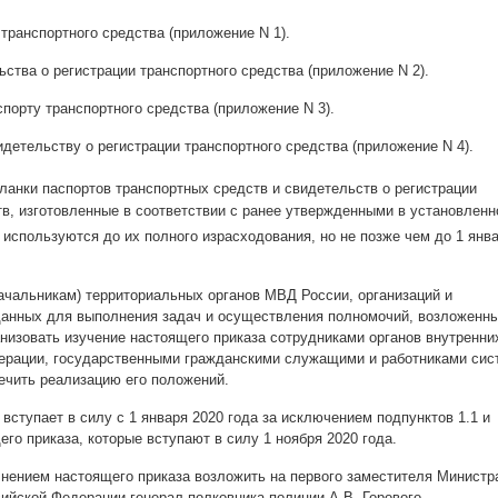
транспортного средства (приложение N 1).
тва о регистрации транспортного средства (приложение N 2).
порту транспортного средства (приложение N 3).
детельству о регистрации транспортного средства (приложение N 4).
бланки паспортов транспортных средств и свидетельств о регистрации
в, изготовленные в соответствии с ранее утвержденными в установлен
, используются до их полного израсходования, но не позже чем до 1 янв
чальникам) территориальных органов МВД России, организаций и
данных для выполнения задач и осуществления полномочий, возложенн
низовать изучение настоящего приказа сотрудниками органов внутренни
ерации, государственными гражданскими служащими и работниками сис
ечить реализацию его положений.
вступает в силу с 1 января 2020 года за исключением подпунктов 1.1 и
его приказа, которые вступают в силу 1 ноября 2020 года.
нением настоящего приказа возложить на первого заместителя Министр
ийской Федерации генерал-полковника полиции А.В. Горового.