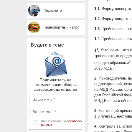
1.1.
Форму паспорта 
Техосмотр
1.2.
Форму свидетельс
Транспортный налог
1.3.
Требования к пас
1.4.
Требования к сви
Будьте в теме
1
1
.
Установить, что 
транспортных средст
2
порядке образцами
2025 года.
2.
Руководителям (на
Подпишитесь на
подразделений, соз
ежемесячные обзоры
автозаконодательства
на МВД России, орга
дел Российской Фед
МВД России и обесп
3.
Настоящий приказ 
1.3 пункта 1 настоящ
Даю согласие на
обработку
данных
4.
Контроль за испол
внутренних дел Росс