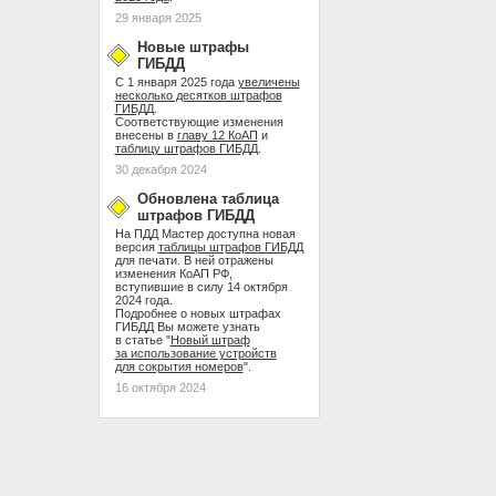
29 января 2025
Новые штрафы
ГИБДД
С 1 января 2025 года
увеличены
несколько десятков штрафов
ГИБДД
.
Соответствующие изменения
внесены в
главу 12 КоАП
и
таблицу штрафов ГИБДД
.
30 декабря 2024
Обновлена таблица
штрафов ГИБДД
На ПДД Мастер доступна новая
версия
таблицы штрафов ГИБДД
для печати. В ней отражены
изменения КоАП РФ,
вступившие в силу 14 октября
2024 года.
Подробнее о новых штрафах
ГИБДД Вы можете узнать
в статье "
Новый штраф
за использование устройств
для сокрытия номеров
".
16 октября 2024