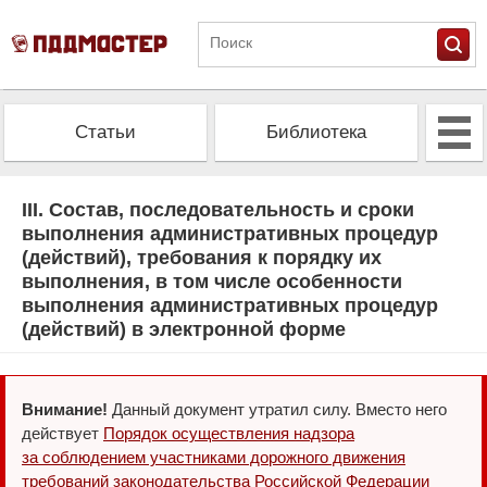
Статьи
Библиотека
Альманах
Экзамен
III. Состав, последовательность и сроки
выполнения административных процедур
(действий), требования к порядку их
Проверить штрафы
Калькулятор ОСАГО
выполнения, в том числе особенности
выполнения административных процедур
(действий) в электронной форме
Внимание!
Данный документ утратил силу. Вместо него
действует
Порядок осуществления надзора
за соблюдением участниками дорожного движения
требований законодательства Российской Федерации