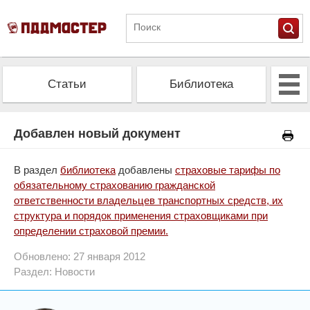
Статьи
Библиотека
Альманах
Экзамен
Добавлен новый документ
Проверить штрафы
Калькулятор ОСАГО
В раздел
библиотека
добавлены
страховые тарифы по
обязательному страхованию гражданской
ответственности владельцев транспортных средств, их
структура и порядок применения страховщиками при
определении страховой премии.
Обновлено: 27 января 2012
Раздел:
Новости