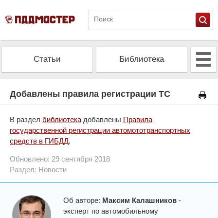
Статьи
Библиотека
Альманах
Экзамен
Добавлены правила регистрации ТС
Проверить штрафы
Калькулятор ОСАГО
В раздел
библиотека
добавлены
Правила
государственной регистрации автомототранспортных
средств в ГИБДД
.
Обновлено: 29 сентября 2018
Раздел:
Новости
Об авторе:
Максим Калашников
-
эксперт по автомобильному