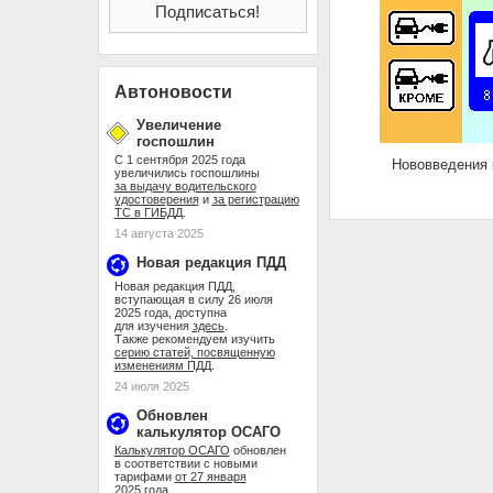
Автоновости
Увеличение
госпошлин
С 1 сентября 2025 года
Нововведения
увеличились госпошлины
за выдачу водительского
удостоверения
и
за регистрацию
ТС в ГИБДД
.
14 августа 2025
Новая редакция ПДД
Новая редакция ПДД,
вступающая в силу 26 июля
2025 года, доступна
для изучения
здесь
.
Также рекомендуем изучить
серию статей, посвященную
изменениям ПДД
.
24 июля 2025
Обновлен
калькулятор ОСАГО
Калькулятор ОСАГО
обновлен
в соответствии с новыми
тарифами
от 27 января
2025 года
.