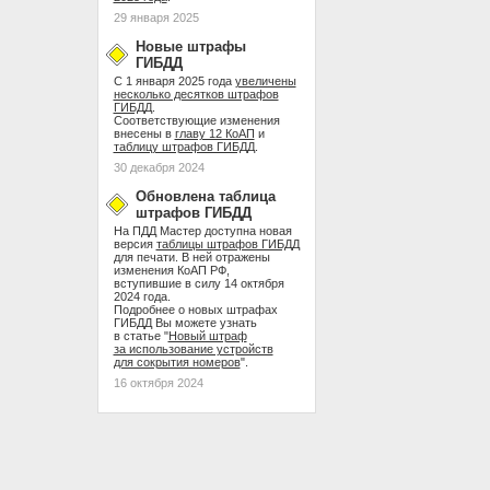
29 января 2025
Новые штрафы
ГИБДД
С 1 января 2025 года
увеличены
несколько десятков штрафов
ГИБДД
.
Соответствующие изменения
внесены в
главу 12 КоАП
и
таблицу штрафов ГИБДД
.
30 декабря 2024
Обновлена таблица
штрафов ГИБДД
На ПДД Мастер доступна новая
версия
таблицы штрафов ГИБДД
для печати. В ней отражены
изменения КоАП РФ,
вступившие в силу 14 октября
2024 года.
Подробнее о новых штрафах
ГИБДД Вы можете узнать
в статье "
Новый штраф
за использование устройств
для сокрытия номеров
".
16 октября 2024