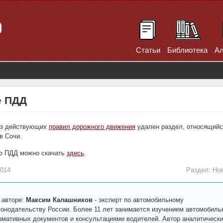
Статьи
Библиотека
Ал
е ПДД
 из действующих
правил дорожного движения
удален раздел, относящийс
в Сочи.
ю ПДД можно скачать
здесь
.
2014
Раздел:
Нов
 авторе:
Максим Калашников
-
эксперт по автомобильному
конодательству России. Более 11 лет занимается изучением автомобиль
рмативных документов и консультациями водителей. Автор аналитическ