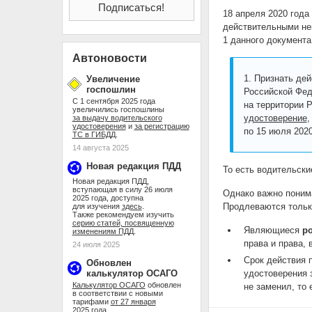
18 апреля 2020 года
действительными не
1 данного документа
Автоновости
1. Признать де
Увеличение
госпошлин
Российской Фед
С 1 сентября 2025 года
на территории 
увеличились госпошлины
удостоверение
,
за выдачу водительского
удостоверения
и
за регистрацию
по 15 июля 2020
ТС в ГИБДД
.
14 августа 2025
Новая редакция ПДД
То есть водительск
Новая редакция ПДД,
вступающая в силу 26 июля
Однако важно понима
2025 года, доступна
Продлеваются тольк
для изучения
здесь
.
Также рекомендуем изучить
серию статей, посвященную
Являющиеся
р
изменениям ПДД
.
права и права,
24 июля 2025
Срок действия 
Обновлен
калькулятор ОСАГО
удостоверения з
Калькулятор ОСАГО
обновлен
не заменил, то 
в соответствии с новыми
тарифами
от 27 января
2025 года
.