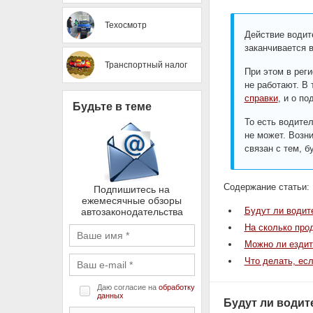
Техосмотр
Действие водит
заканчивается 
Транспортный налог
При этом в рег
не работают. В
справки
, и о п
Будьте в теме
То есть водите
не может. Возн
связан с тем, б
Содержание статьи:
Подпишитесь на
ежемесячные обзоры
Будут ли водит
автозаконодательства
На сколько про
Можно ли ездит
Что делать, ес
Даю согласие на
обработку
данных
Будут ли водит