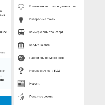
Изменения автозаконодательства
а,
твия
Интересные факты
енное
Коммерческий транспорт
Кредит на авто
ответ
Налоги при продаже авто
ных
Неоднозначности ПДД
их
u).
Новости
Полезные советы