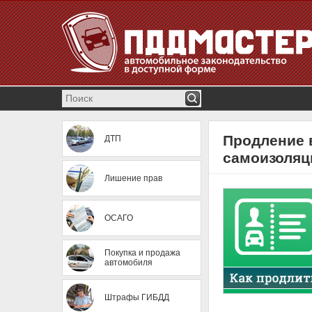
Продление 
ДТП
самоизоляци
Лишение прав
ОСАГО
Покупка и продажа
автомобиля
Штрафы ГИБДД