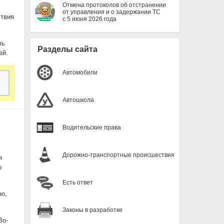
Отмена протоколов об отстранении
от управления и о задержании ТС
ствия
с 5 июня 2026 года
ль
Разделы сайта
ей.
Автомобили
Автошкола
Водительские права
Дорожно-транспортные происшествия
я
о
Есть ответ
но,
Законы в разработке
Во-