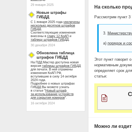
29 января 2025
На сколько пр
Новые штрафы
ГИБДД
Рассмотрим пункт 3 
С 1 января 2025 года
увеличены
несколько десятков штрафов
ГИБДД
.
Соответствующие изменения
3.
Министерству
внесены в
главу 12 КоАП
и
таблицу штрафов ГИБДД
.
а)
порядок и ср
30 декабря 2024
Обновлена таблица
штрафов ГИБДД
Этот пункт говорит 
На ПДД Мастер доступна новая
нормативным докуме
версия
таблицы штрафов ГИБДД
для печати. В ней отражены
определяет срок для
изменения КоАП РФ,
статьи:
вступившие в силу 14 октября
2024 года.
Подробнее о новых штрафах
ГИБДД Вы можете узнать
в статье "
Новый штраф
С
за использование устройств
для сокрытия номеров
".
16 октября 2024
Можно ли езди