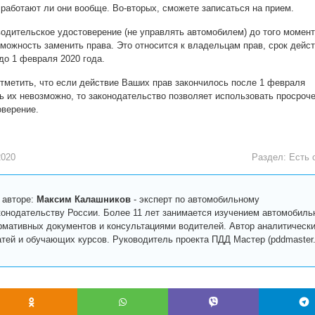
 работают ли они вообще. Во-вторых, сможете записаться на прием.
одительское удостоверение (не управлять автомобилем) до того момент
зможность заменить права. Это относится к владельцам прав, срок дейс
до 1 февраля 2020 года.
тметить, что если действие Ваших прав закончилось после 1 февраля
ть их невозможно, то законодательство позволяет использовать просроч
оверение.
2020
Раздел:
Есть 
 авторе:
Максим Калашников
-
эксперт по автомобильному
конодательству России. Более 11 лет занимается изучением автомобиль
рмативных документов и консультациями водителей. Автор аналитическ
атей и обучающих курсов. Руководитель проекта ПДД Мастер (pddmaster.r