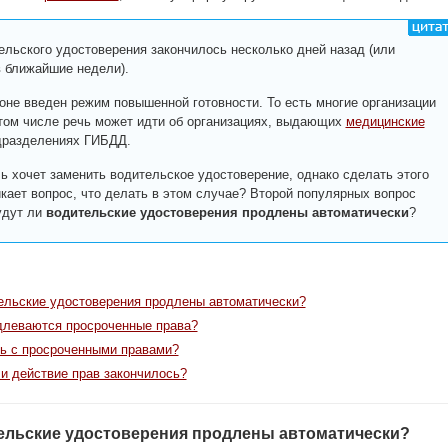
ельского удостоверения закончилось несколько дней назад (или
в ближайшие недели).
ионе введен режим повышенной готовности. То есть многие организации
 том числе речь может идти об организациях, выдающих
медицинские
одразделениях ГИБДД.
ль хочет заменить водительское удостоверение, однако сделать этого
икает вопрос, что делать в этом случае? Второй популярных вопрос
удут ли
водительские удостоверения продлены автоматически
?
ельские удостоверения продлены автоматически?
длеваются просроченные права?
ь с просроченными правами?
ли действие прав закончилось?
ельские удостоверения продлены автоматически?