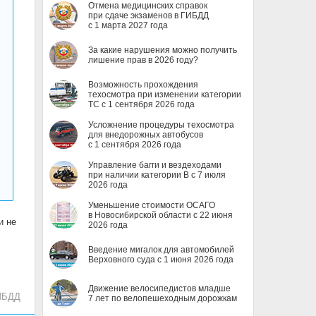
Отмена медицинских справок
при сдаче экзаменов в ГИБДД
с 1 марта 2027 года
За какие нарушения можно получить
лишение прав в 2026 году?
Возможность прохождения
техосмотра при изменении категории
ТС с 1 сентября 2026 года
Усложнение процедуры техосмотра
для внедорожных автобусов
с 1 сентября 2026 года
Управление багги и вездеходами
при наличии категории B с 7 июля
2026 года
Уменьшение стоимости ОСАГО
в Новосибирской области с 22 июня
и не
2026 года
Введение мигалок для автомобилей
Верховного суда с 1 июня 2026 года
Движение велосипедистов младше
ИБДД
7 лет по велопешеходным дорожкам