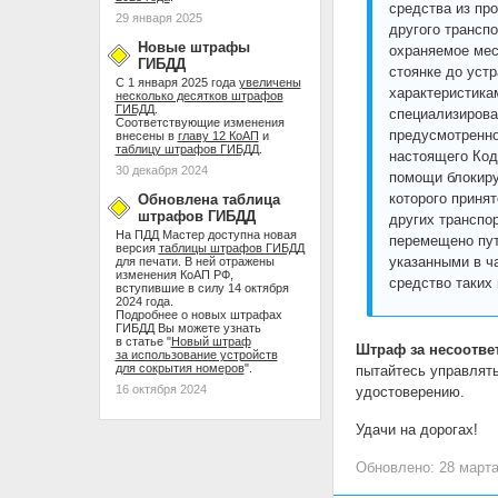
средства из пр
29 января 2025
другого трансп
Новые штрафы
охраняемое мес
ГИБДД
стоянке до уст
С 1 января 2025 года
увеличены
характеристика
несколько десятков штрафов
ГИБДД
.
специализирова
Соответствующие изменения
предусмотренног
внесены в
главу 12 КоАП
и
таблицу штрафов ГИБДД
.
настоящего Код
30 декабря 2024
помощи блокиру
которого приня
Обновлена таблица
штрафов ГИБДД
других транспо
На ПДД Мастер доступна новая
перемещено пут
версия
таблицы штрафов ГИБДД
указанными в ч
для печати. В ней отражены
изменения КоАП РФ,
средство таких 
вступившие в силу 14 октября
2024 года.
Подробнее о новых штрафах
ГИБДД Вы можете узнать
в статье "
Новый штраф
Штраф за несоответ
за использование устройств
для сокрытия номеров
".
пытайтесь управлят
16 октября 2024
удостоверению.
Удачи на дорогах!
Обновлено: 28 марта