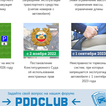
портного
Запрещение эксплуатации
Знаки ограничение высот
вакуация
транспортного средства
ограничение массы,
янку
(снятие номеров с
ограничение длины
автомобиля)
 на месте
Постановление
Неисправности тормозн
2026 году
Конституционного Суда
систем, при которых
об использовании
запрещается эксплуатац
иностранных прав
автомобиля с 1 сентябр
2023 года