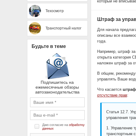
который не вписывае
Техосмотр
Штраф за управ
Транспортный налог
Для начала предлаг
описаны все взаимос
года.
Будьте в теме
Например, штраф за 
открыта категория C
наложен штраф за от
В общем, рекоменду
управлять Ваше вод
Подпишитесь на
ежемесячные обзоры
Что касается
штрафа
автозаконодательства
отсутствие прав
:
Статья 12.7. У
управления тра
Даю согласие на
обработку
1. Управление 
данных
транспортным с