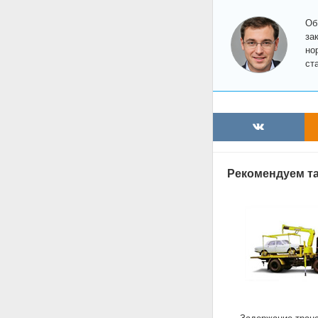
Об
за
но
ст
Рекомендуем та