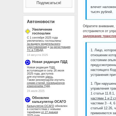
влечет наложен
тысяч рублей.
Автоновости
Обратите внимание,
Увеличение
отстраняется от упр
госпошлин
задержание транспо
С 1 сентября 2025 года
увеличились госпошлины
за выдачу водительского
удостоверения
и
за регистрацию
1. Лицо, котор
ТС в ГИБДД
.
отношении кото
14 августа 2025
состоянии опья
Новая редакция ПДД
предусмотренные
Новая редакция ПДД,
настоящего Код
вступающая в силу 26 июля
2025 года, доступна
устранения при
для изучения
здесь
.
Также рекомендуем изучить
серию статей, посвященную
1. При нарушен
изменениям ПДД
.
управления тра
24 июля 2025
1 статьи 11.8.1,
Обновлен
частями 1 и 2 с
калькулятор ОСАГО
частями 3 - 4, 6
Калькулятор ОСАГО
обновлен
статьей 12.26, 
в соответствии с новыми
тарифами
от 27 января
применяются за
2025 года
.