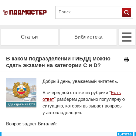
Статьи
Библиотека
Альманах
Экзамен
В каком подразделении ГИБДД можно
сдать экзамен на категории C и D?
Проверить штрафы
Калькулятор ОСАГО
Добрый день, уважаемый читатель.
В очередной статье из рубрики "
Есть
ответ
" разберем довольно популярную
ситуацию, которая вызывает вопросы
у автовладельцев.
Вопрос задает Виталий: