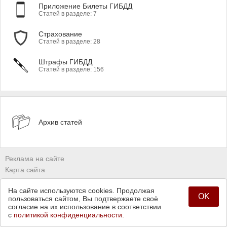
Приложение Билеты ГИБДД
Статей в разделе: 7
Страхование
Статей в разделе: 28
Штрафы ГИБДД
Статей в разделе: 156
Архив статей
Реклама на сайте
Карта сайта
Владельцам сайтов
На сайте используются cookies. Продолжая
Политика конфиденциальности
OK
пользоваться сайтом, Вы подтвержаете своё
согласие на их использование в соответствии
с
политикой конфиденциальности.
© 2009 - 2026 Команда сайта
Pddmaster.ru (ПДД Мастер)
.