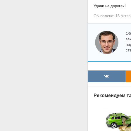
Удачи на дорогах!
Обновлено: 16 октяб
Об
за
но
ст
Рекомендуем та