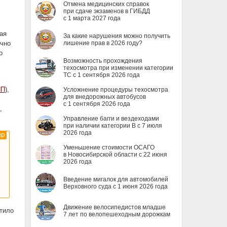
Отмена медицинских справок
при сдаче экзаменов в ГИБДД
с 1 марта 2027 года
ая
За какие нарушения можно получить
очно
лишение прав в 2026 году?
о
Возможность прохождения
техосмотра при изменении категории
ТС с 1 сентября 2026 года
ИП
),
Усложнение процедуры техосмотра
для внедорожных автобусов
с 1 сентября 2026 года
,
Управление багги и вездеходами
при наличии категории B с 7 июля
2026 года
Уменьшение стоимости ОСАГО
в Новосибирской области с 22 июня
2026 года
Введение мигалок для автомобилей
Верховного суда с 1 июня 2026 года
Движение велосипедистов младше
тило
7 лет по велопешеходным дорожкам