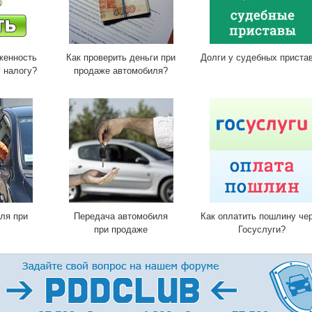
женность
Как проверить деньги при
Долги у судебных приста
 налогу?
продаже автомобиля?
ля при
Передача автомобиля
Как оплатить пошлину че
при продаже
Госуслуги?