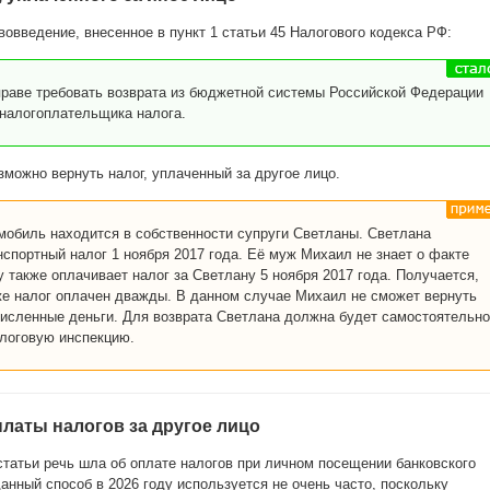
овведение, внесенное в пункт 1 статьи 45 Налогового кодекса РФ:
праве требовать возврата из бюджетной системы Российской Федерации
 налогоплательщика налога.
зможно вернуть налог, уплаченный за другое лицо.
мобиль находится в собственности супруги Светланы. Светлана
нспортный налог 1 ноября 2017 года. Её муж Михаил не знает о факте
 также оплачивает налог за Светлану 5 ноября 2017 года. Получается,
 же налог оплачен дважды. В данном случае Михаил не сможет вернуть
исленные деньги. Для возврата Светлана должна будет самостоятельно
алоговую инспекцию.
латы налогов за другое лицо
статьи речь шла об оплате налогов при личном посещении банковского
анный способ в 2026 году используется не очень часто, поскольку