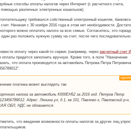
обные способы оплаты налогов через Интернет (с расчетного счета,
с помощью различных электронных кошельков).
гоплательщику требовался собственный электронный кошелек, банковск
 счет. Начиная с 30 ноября 2016 года в этом нет необходимости. Достат
с которого можно оплатить налоги за всю семью. Согласитесь, это горазд
 один раз положить нужную сумму на счет, после чего последовательно
.
звести оплату через какой-то сервис (например, через
расчетный счет 
я оплаты придется заполнить вручную. Кроме того, в поле "Назначение
азать, что оплата производится за автомобиль Петрова Петра Петровича
56789012".
ачение платежа может выглядеть так:
ртного налога за автомобиль К000ЕН52 за 2016 год. Петров Петр
3456789012. Адрес: Ленина ул, д.1, кв.101, Павлово г, Павловский р-н,
Я ОБЛ, НДС не облагается.
тметить, что введение возможности оплаты налогов за других лиц упрос
оплательщиков.