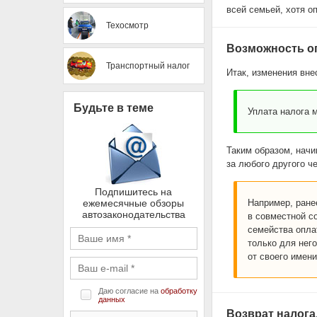
всей семьей, хотя о
Техосмотр
Возможность оп
Транспортный налог
Итак, изменения вне
Будьте в теме
Уплата налога 
Таким образом, начи
за любого другого ч
Подпишитесь на
ежемесячные обзоры
Например, ране
автозаконодательства
в совместной с
семейства оплат
только для нег
от своего имени
Даю согласие на
обработку
данных
Возврат налога