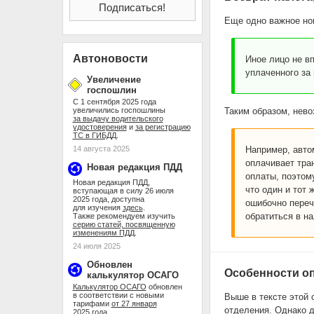
Еще одно важное нов
Автоновости
Иное лицо не в
уплаченного за
Увеличение
госпошлин
С 1 сентября 2025 года
увеличились госпошлины
Таким образом, нево
за выдачу водительского
удостоверения
и
за регистрацию
ТС в ГИБДД
.
14 августа 2025
Например, авто
оплачивает тра
Новая редакция ПДД
оплаты, поэтому
Новая редакция ПДД,
что один и тот
вступающая в силу 26 июля
2025 года, доступна
ошибочно переч
для изучения
здесь
.
обратиться в н
Также рекомендуем изучить
серию статей, посвященную
изменениям ПДД
.
24 июля 2025
Обновлен
Особенности оп
калькулятор ОСАГО
Калькулятор ОСАГО
обновлен
в соответствии с новыми
Выше в тексте этой 
тарифами
от 27 января
отделения. Однако д
2025 года
.