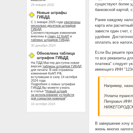
существуют более уд
29 января 2025
банковской картой, 
Новые штрафы
ГИБДД
Ранее каждому нало
С 1 января 2025 года
увеличены
карта или расчетный
несколько десятков штрафов
ГИБДД
.
завести один счет, 
Соответствующие изменения
внесены в
главу 12 КоАП
и
удобнее. Достаточно
таблицу штрафов ГИБДД
.
оплатить все налоги
30 декабря 2024
Если Вы решите прои
Обновлена таблица
штрафов ГИБДД
то все реквизиты дл
На ПДД Мастер доступна новая
платежа" следует ук
версия
таблицы штрафов ГИБДД
имеющего ИНН "1234
для печати. В ней отражены
изменения КоАП РФ,
вступившие в силу 14 октября
2024 года.
Подробнее о новых штрафах
Например, назн
ГИБДД Вы можете узнать
в статье "
Новый штраф
за использование устройств
Уплата транспо
для сокрытия номеров
".
Петрович ИНН 12
16 октября 2024
НИЖЕГОРОДСКА
В завершение хочу о
жизнь многих налог