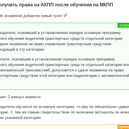
лучить права на АКПП после обучения на МКПП
1
я экзаменов добавлен новый пункт 9
:
водители, освоивший в установленном порядке основную программу
ого обучения водителей транспортных средств отдельной категории,
сдаче экзаменов на право управления транспортным средством
ходящей в эту категорию.
ители, освоивший в установленном порядке основную программу
ого обучения водителей транспортных средств отдельной категории ил
 механической трансмиссией, допускается к сдаче экзаменов на право
нспортным средством этой категории или подкатегории с автоматическо
вает 2 важных момента:
водители обучился на основную категорию, то ему не обязательно сдава
горию. С тем же самым свидетельством об окончании автошколы он мож
ию указанной категории.