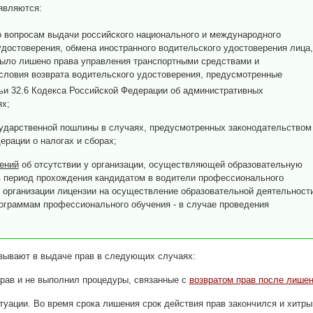
являются:
о вопросам выдачи российского национального и международного
удостоверения, обмена иностранного водительского удостоверения лица,
было лишено права управления транспортными средствами и
словия возврата водительского удостоверения, предусмотренные
ьи 32.6 Кодекса Российской Федерации об административных
х;
сударственной пошлины в случаях, предусмотренных законодательством
ерации о налогах и сборах;
ений
об отсутствии у организации, осуществляющей образовательную
в период прохождения кандидатом в водители профессионального
й организации лицензии на осуществление образовательной деятельност
ограммам профессионального обучения - в случае проведения
азывают в выдаче прав в следующих случаях:
рав и не выполнил процедуры, связанные с
возвратом прав после лише
итуации. Во время срока лишения срок действия прав закончился и хитры