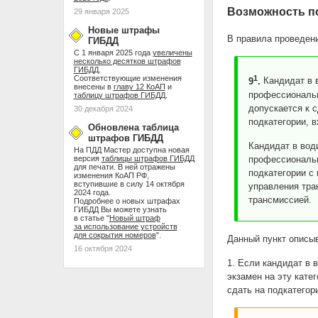
Возможность по
29 января 2025
Новые штрафы
В правила проведени
ГИБДД
С 1 января 2025 года
увеличены
несколько десятков штрафов
ГИБДД
.
1
Соответствующие изменения
9
.
Кандидат в 
внесены в
главу 12 КоАП
и
профессиональн
таблицу штрафов ГИБДД
.
допускается к 
30 декабря 2024
подкатегории, в
Обновлена таблица
штрафов ГИБДД
Кандидат в вод
На ПДД Мастер доступна новая
профессиональн
версия
таблицы штрафов ГИБДД
для печати. В ней отражены
подкатегории с
изменения КоАП РФ,
вступившие в силу 14 октября
управления тра
2024 года.
трансмиссией.
Подробнее о новых штрафах
ГИБДД Вы можете узнать
в статье "
Новый штраф
за использование устройств
для сокрытия номеров
".
Данный пункт описы
16 октября 2024
1. Если кандидат в 
экзамен на эту кате
сдать на подкатегор