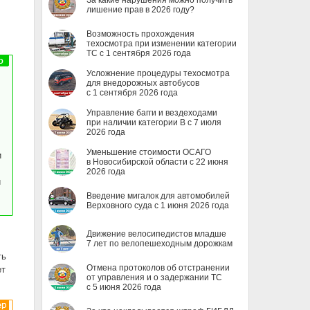
За какие нарушения можно получить
лишение прав в 2026 году?
Возможность прохождения
техосмотра при изменении категории
ТС с 1 сентября 2026 года
Усложнение процедуры техосмотра
для внедорожных автобусов
с 1 сентября 2026 года
Управление багги и вездеходами
при наличии категории B с 7 июля
2026 года
Уменьшение стоимости ОСАГО
и
в Новосибирской области с 22 июня
2026 года
й
Введение мигалок для автомобилей
Верховного суда с 1 июня 2026 года
Движение велосипедистов младше
7 лет по велопешеходным дорожкам
ть
Отмена протоколов об отстранении
ет
от управления и о задержании ТС
с 5 июня 2026 года