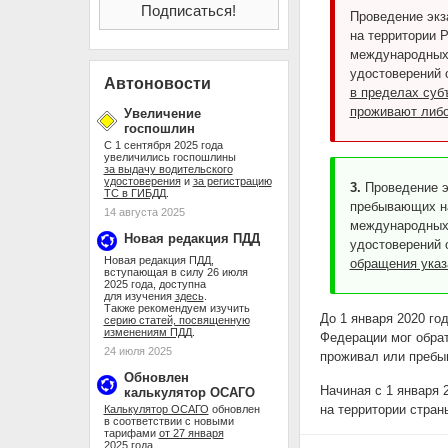
Проведение экз
на территории 
международных 
удостоверений 
Автоновости
в пределах суб
проживают либо
Увеличение
госпошлин
С 1 сентября 2025 года
увеличились госпошлины
за выдачу водительского
удостоверения
и
за регистрацию
3.
Проведение э
ТС в ГИБДД
.
пребывающих на
14 августа 2025
международных 
Новая редакция ПДД
удостоверений 
Новая редакция ПДД,
обращения указ
вступающая в силу 26 июля
2025 года, доступна
для изучения
здесь
.
Также рекомендуем изучить
До 1 января 2020 го
серию статей, посвященную
изменениям ПДД
.
Федерации мог обрат
24 июля 2025
проживал или пребы
Обновлен
Начиная с 1 января 
калькулятор ОСАГО
на территории стран
Калькулятор ОСАГО
обновлен
в соответствии с новыми
тарифами
от 27 января
2025 года
.