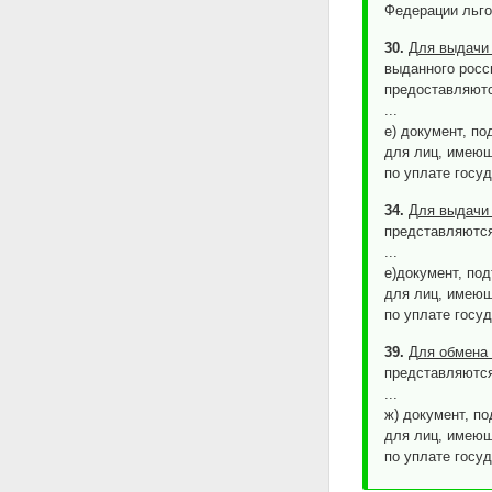
Федерации льго
30.
Для выдачи 
выданного росс
предоставляют
...
е) документ, п
для лиц, имеющ
по уплате госу
34.
Для выдачи 
представляютс
...
е)документ, по
для лиц, имеющ
по уплате госу
39.
Для обмена 
представляютс
...
ж) документ, п
для лиц, имеющ
по уплате госу