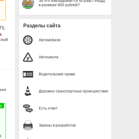
За что накладывается штраф ГИБДД
в размере 800 рублей?
Разделы сайта
П),
ь
ской
Автомобили
Автошкола
Водительские права
ько
Дорожно-транспортные происшествия
Есть ответ
Законы в разработке
й