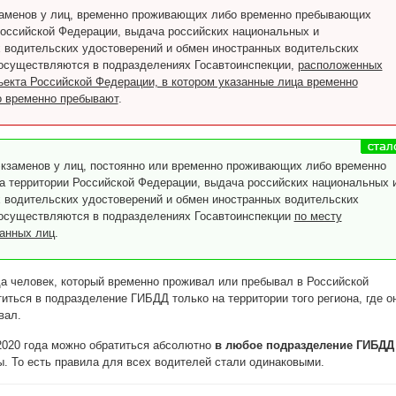
аменов у лиц, временно проживающих либо временно пребывающих
Российской Федерации, выдача российских национальных и
водительских удостоверений и обмен иностранных водительских
осуществляются в подразделениях Госавтоинспекции,
расположенных
ъекта Российской Федерации, в котором указанные лица временно
 временно пребывают
.
кзаменов у лиц, постоянно или временно проживающих либо временно
 территории Российской Федерации, выдача российских национальных 
водительских удостоверений и обмен иностранных водительских
осуществляются в подразделениях Госавтоинспекции
по месту
анных лиц
.
да человек, который временно проживал или пребывал в Российской
иться в подразделение ГИБДД только на территории того региона, где о
вал.
2020 года можно обратиться абсолютно
в любое подразделение ГИБДД
ы. То есть правила для всех водителей стали одинаковыми.