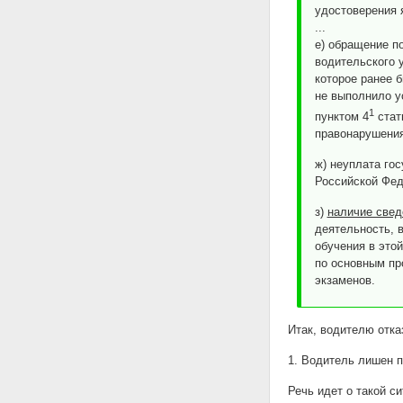
удостоверения 
...
е) обращение п
водительского 
которое ранее 
не выполнило у
1
пунктом 4
стат
правонарушения
ж) неуплата го
Российской Фед
з)
наличие свед
деятельность, 
обучения в это
по основным пр
экзаменов.
Итак, водителю отк
1. Водитель лишен п
Речь идет о такой с