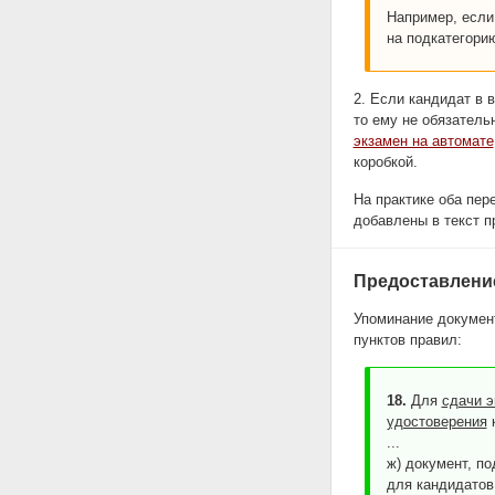
Например, если 
на подкатегорию
2. Если кандидат в 
то ему не обязатель
экзамен на автомате
коробкой.
На практике оба пер
добавлены в текст п
Предоставлени
Упоминание документ
пунктов правил:
18.
Для
сдачи э
удостоверения
к
...
ж) документ, п
для кандидатов