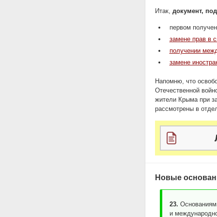
Итак,
документ, по
первом получен
замене прав в с
получении меж
замене иностра
Напомню, что освоб
Отечественной войно
жители Крыма при за
рассмотрены в отдел
Новые основани
23.
Основаниями
и международно