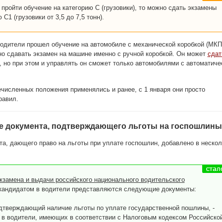
пройти обучение на категорию С (грузовики), то можно сдать экзамены
 С1 (грузовики от 3,5 до 7,5 тонн).
водители прошел обучение на автомобиле с механической коробкой (МКП
но сдавать экзамен на машине именно с ручной коробкой. Он может
сдат
, но при этом и управлять он сможет только автомобилями с автоматиче
ечисленных положения применялись и ранее, с 1 января они просто
равил.
е документа, подтверждающего льготы на госпошлины
а, дающего право на льготы при уплате госпошлин, добавлено в нескол
кзамена и выдачи российского национального водительского
андидатом в водители представляются следующие документы:
одтверждающий наличие льготы по уплате государственной пошлины, -
 в водители, имеющих в соответствии с Налоговым кодексом Российско