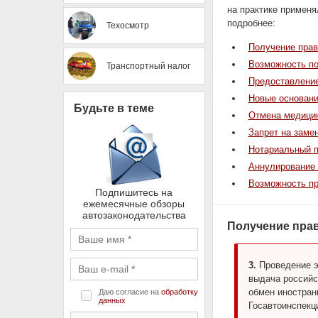
на практике применя
подробнее:
Техосмотр
Получение прав
Возможность по
Транспортный налог
Предоставление
Новые основани
Будьте в теме
Отмена медицин
Запрет на заме
Нотариальный п
Аннулирование 
Возможность пр
Подпишитесь на
ежемесячные обзоры
автозаконодательства
Получение пра
3.
Проведение э
выдача российс
обмен иностран
Даю согласие на
обработку
данных
Госавтоинспекц