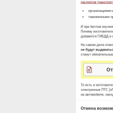
паспортов транспор
организациями-
таможенными ор
И при беглом изучен
Почему изготовители
добавится ГИБДД и 
На самом деле ответ
не будут выдавать
станут обязательны
От
То есть и изготовит
электронные ПТС (э
на автомобили, нахо
Отмена возмож