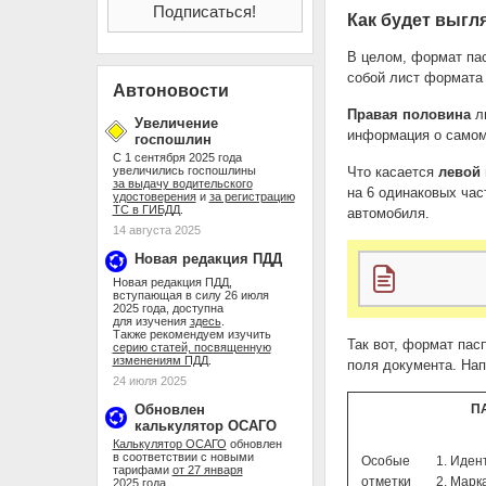
Как будет выгл
В целом, формат па
собой лист формата
Автоновости
Правая половина
ли
Увеличение
информация о самом 
госпошлин
С 1 сентября 2025 года
увеличились госпошлины
Что касается
левой
за выдачу водительского
на 6 одинаковых ча
удостоверения
и
за регистрацию
ТС в ГИБДД
.
автомобиля.
14 августа 2025
Новая редакция ПДД
Новая редакция ПДД,
вступающая в силу 26 июля
2025 года, доступна
для изучения
здесь
.
Также рекомендуем изучить
Так вот, формат пас
серию статей, посвященную
изменениям ПДД
.
поля документа. Нап
24 июля 2025
Обновлен
П
калькулятор ОСАГО
Калькулятор ОСАГО
обновлен
в соответствии с новыми
Особые
1. Иден
тарифами
от 27 января
отметки
2. Марк
2025 года
.