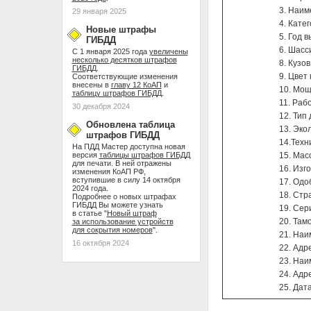
3. Наим
29 января 2025
4. Кате
Новые штрафы
5. Год 
ГИБДД
6. Шасс
С 1 января 2025 года
увеличены
несколько десятков штрафов
8. Кузо
ГИБДД
.
9. Цвет
Соответствующие изменения
внесены в
главу 12 КоАП
и
10. Мощн
таблицу штрафов ГИБДД
.
11. Раб
30 декабря 2024
12. Тип
Обновлена таблица
13. Эко
штрафов ГИБДД
14.Техн
На ПДД Мастер доступна новая
версия
таблицы штрафов ГИБДД
15. Мас
для печати. В ней отражены
16. Изг
изменения КоАП РФ,
вступившие в силу 14 октября
17. Одо
2024 года.
18. Стр
Подробнее о новых штрафах
ГИБДД Вы можете узнать
19. Сер
в статье "
Новый штраф
20. Там
за использование устройств
для сокрытия номеров
".
21. Наи
16 октября 2024
22. Адр
23. Наи
24. Адр
25. Дат