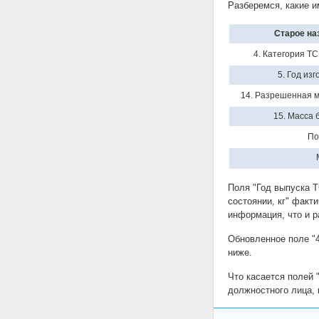
Разберемся, какие и
Старое на
4. Категория ТС 
5. Год из
14. Разрешенная м
15. Масса б
По
Поля "Год выпуска Т
состоянии, кг" факт
информация, что и р
Обновленное поле "4
ниже.
Что касается полей "
должностного лица, 