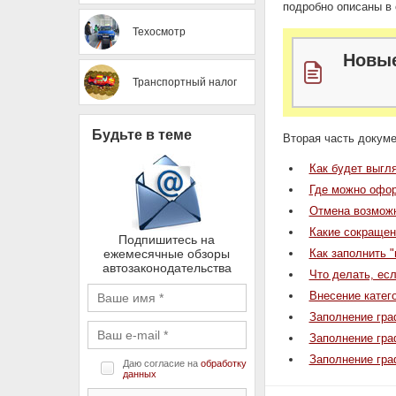
подробно описаны в 
Техосмотр
Новые
Транспортный налог
Будьте в теме
Вторая часть докуме
Как будет выгл
Где можно офор
Отмена возможн
Какие сокращен
Подпишитесь на
ежемесячные обзоры
Как заполнить 
автозаконодательства
Что делать, ес
Внесение катего
Заполнение гра
Заполнение гра
Заполнение граф
Даю согласие на
обработку
данных