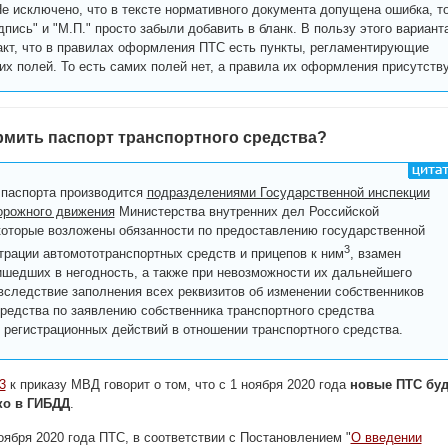
е исключено, что в тексте нормативного документа допущена ошибка, т
дпись" и "М.П." просто забыли добавить в бланк. В пользу этого вариант
акт, что в правилах оформления ПТС есть пункты, регламентирующие
их полей. То есть самих полей нет, а правила их оформления присутств
мить паспорт транспортного средства?
паспорта производится
подразделениями Государственной инспекции
орожного движения
Министерства внутренних дел Российской
которые возложены обязанности по предоставлению государственной
3
страции автомототранспортных средств и прицепов к ним
, взамен
ишедших в негодность, а также при невозможности их дальнейшего
вследствие заполнения всех реквизитов об изменении собственников
средства по заявлению собственника транспортного средства
 регистрационных действий в отношении транспортного средства.
3
к приказу МВД говорит о том, что с 1 ноября 2020 года
новые ПТС буд
ко в ГИБДД
.
оября 2020 года ПТС, в соответствии с Постановлением "
О введении