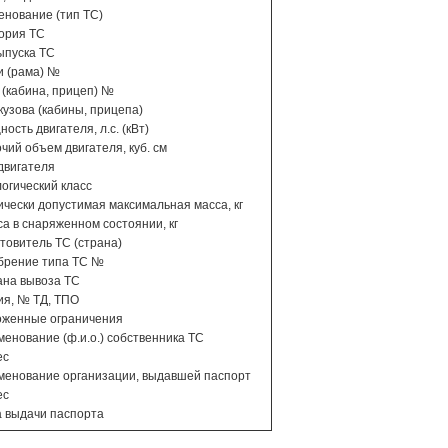
енование (тип ТС)
гория ТС
выпуска ТС
и (рама) №
в (кабина, прицеп) №
 кузова (кабины, прицепа)
ость двигателя, л.с. (кВт)
очий объем двигателя, куб. см
 двигателя
логический класс
ически допустимая максимальная масса, кг
са в снаряженном состоянии, кг
отовитель ТС (страна)
брение типа ТС №
ана вывоза ТС
ия, № ТД, ТПО
оженные ограничения
менование (ф.и.о.) собственника ТС
ес
менование организации, выдавшей паспорт
ес
а выдачи паспорта