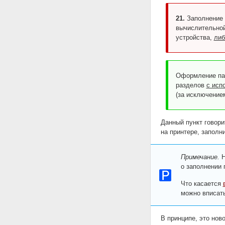
21.
Заполнение 
вычислительной
устройства,
либ
Оформление пас
разделов
с исп
(за исключение
Данный пункт говори
на принтере, заполн
Примечание.
Н
о заполнении 
Что касается
можно вписать
В принципе, это нов