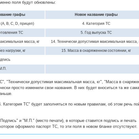
менно поля будут обновлены:
звание графы
Новое название графы
(A, B, C, D, прицеп)
4. Категория ТС
готовления ТС
5. Год выпуска ТС
аксимальная масса, кг
14. Технически допустимая максимальная масса, 
ез нагрузки, кг
15. Масса в снаряженном состоянии, кг
дпись
М.П.
С", "Технически допустимая максимальная масса, кг", "Масса в снаряж
ически просто изменили свои названия. В них будет вноситься та же сам
аньше.
. Категория ТС" будет заполняться по новым правилам, об этом речь по
Подпись" и "М.П." (место печати), в которые ставится подпись и печать
которое оформило паспорт ТС, то эти поля в новом бланке отсутствуют.