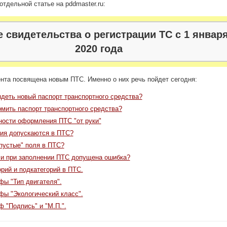
отдельной статье на pddmaster.ru:
 свидетельства о регистрации ТС с 1 январ
2020 года
нта посвящена новым ПТС. Именно о них речь пойдет сегодня:
ядеть новый паспорт транспортного средства?
мить паспорт транспортного средства?
ости оформления ПТС "от руки"
ия допускаются в ПТС?
"пустые" поля в ПТС?
ли при заполнении ПТС допущена ошибка?
рий и подкатегорий в ПТС.
фы "Тип двигателя".
фы "Экологический класс".
 "Подпись" и "М.П.".