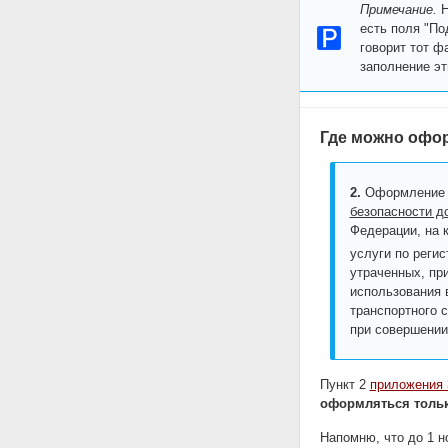
Примечание.
Н
есть поля "По
говорит тот ф
заполнение эт
Где можно офор
2.
Оформление 
безопасности д
Федерации, на 
услуги по реги
утраченных, пр
использования 
транспортного 
при совершении
Пункт 2
приложения 
оформляться толь
Напомню, что до 1 н