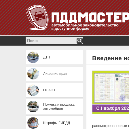
Введение но
ДТП
Лишение прав
ОСАГО
Покупка и продажа
автомобиля
Штрафы ГИБДД
рассмотрены новые с