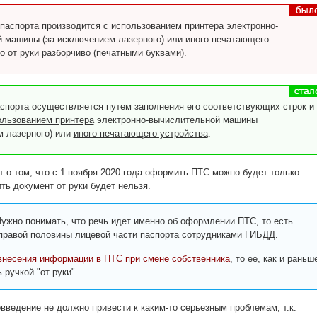
паспорта производится с использованием принтера электронно-
 машины (за исключением лазерного) или иного печатающего
о от руки разборчиво
(печатными буквами).
порта осуществляется путем заполнения его соответствующих строк и
ользованием принтера
электронно-вычислительной машины
м лазерного) или
иного печатающего устройства
.
т о том, что с 1 ноября 2020 года оформить ПТС можно будет только
ить документ от руки будет нельзя.
ужно понимать, что речь идет именно об оформлении ПТС, то есть
правой половины лицевой части паспорта сотрудниками ГИБДД.
внесения информации в ПТС при смене собственника
, то ее, как и раньш
 ручкой "от руки".
овведение не должно привести к каким-то серьезным проблемам, т.к.