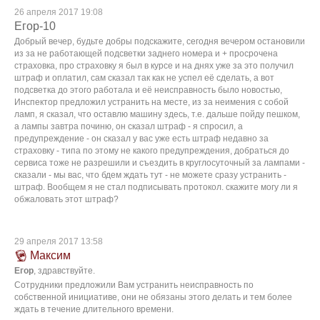
26 апреля 2017 19:08
Егор-10
Добрый вечер, будьте добры подскажите, сегодня вечером остановили
из за не работающей подсветки заднего номера и + просрочена
страховка, про страховку я был в курсе и на днях уже за это получил
штраф и оплатил, сам сказал так как не успел её сделать, а вот
подсветка до этого работала и её неисправность было новостью,
Инспектор предложил устранить на месте, из за неимения с собой
ламп, я сказал, что оставлю машину здесь, т.е. дальше пойду пешком,
а лампы завтра починю, он сказал штраф - я спросил, а
предупреждение - он сказал у вас уже есть штраф недавно за
страховку - типа по этому не какого предупреждения, добраться до
сервиса тоже не разрешили и съездить в круглосуточный за лампами -
сказали - мы вас, что бдем ждать тут - не можете сразу устранить -
штраф. Вообщем я не стал подписывать протокол. скажите могу ли я
обжаловать этот штраф?
29 апреля 2017 13:58
Максим
Егор
, здравствуйте.
Сотрудники предложили Вам устранить неисправность по
собственной инициативе, они не обязаны этого делать и тем более
ждать в течение длительного времени.