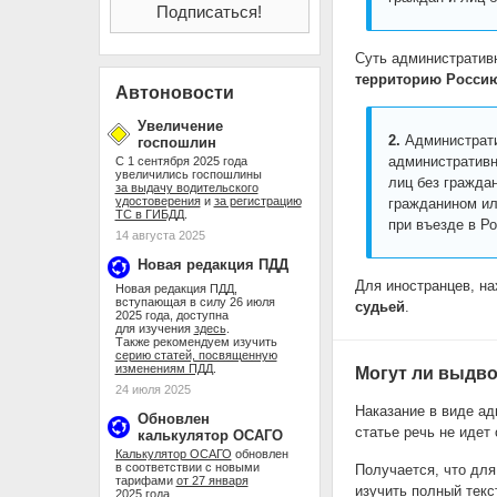
Суть административ
территорию Росси
Автоновости
Увеличение
2.
Администрати
госпошлин
административн
С 1 сентября 2025 года
увеличились госпошлины
лиц без гражда
за выдачу водительского
удостоверения
и
за регистрацию
гражданином ил
ТС в ГИБДД
.
при въезде в Р
14 августа 2025
Новая редакция ПДД
Для иностранцев, н
Новая редакция ПДД,
вступающая в силу 26 июля
судьей
.
2025 года, доступна
для изучения
здесь
.
Также рекомендуем изучить
серию статей, посвященную
изменениям ПДД
.
Могут ли выдво
24 июля 2025
Наказание в виде ад
Обновлен
статье речь не идет
калькулятор ОСАГО
Калькулятор ОСАГО
обновлен
в соответствии с новыми
Получается, что для
тарифами
от 27 января
изучить полный тек
2025 года
.