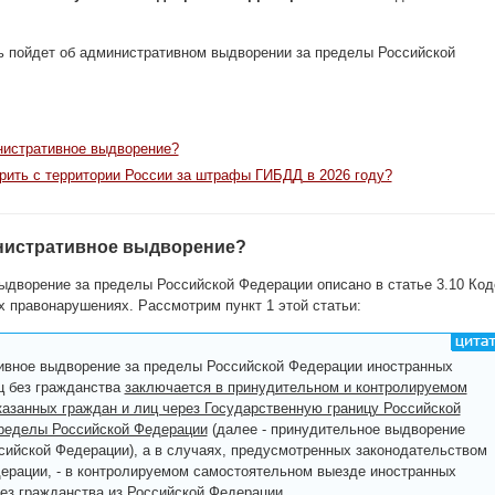
ь пойдет об административном выдворении за пределы Российской
нистративное выдворение?
рить с территории России за штрафы ГИБДД в 2026 году?
инистративное выдворение?
ыдворение за пределы Российской Федерации описано в статье 3.10 Код
 правонарушениях. Рассмотрим пункт 1 этой статьи:
вное выдворение за пределы Российской Федерации иностранных
ц без гражданства
заключается в принудительном и контролируемом
азанных граждан и лиц через Государственную границу Российской
ределы Российской Федерации
(далее - принудительное выдворение
сийской Федерации), а в случаях, предусмотренных законодательством
ерации, - в контролируемом самостоятельном выезде иностранных
без гражданства из Российской Федерации.