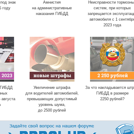
под знак
Амнистия
Неисправности тормозн
6 году
на административные
систем, при которых
наказания ГИБДД
запрещается эксплуатац
автомобиля с 1 сентябр
2023 года
 ГИБДД
Увеличение штрафа
За что накладывается шт
нных
для водителей автомобилей,
ГИБДД в размере
 августа
превышающих допустимый
2250 рублей?
а
уровень шума,
до 2500 рублей