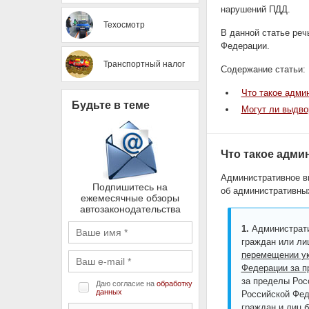
нарушений ПДД.
Техосмотр
В данной статье реч
Федерации.
Транспортный налог
Содержание статьи:
Что такое адми
Будьте в теме
Могут ли выдво
Что такое адм
Административное в
Подпишитесь на
об административных
ежемесячные обзоры
автозаконодательства
1.
Администрати
граждан или ли
перемещении ук
Федерации за п
за пределы Рос
Даю согласие на
обработку
данных
Российской Фед
граждан и лиц 