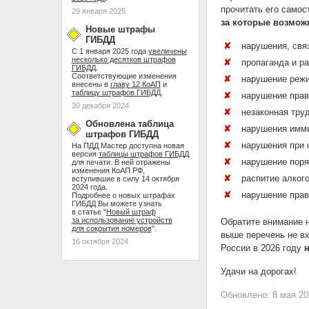
прочитать его самос
29 января 2025
за которые возмож
Новые штрафы
ГИБДД
нарушения, свя
С 1 января 2025 года
увеличены
несколько десятков штрафов
пропаганда и р
ГИБДД
.
Соответствующие изменения
нарушение режи
внесены в
главу 12 КоАП
и
таблицу штрафов ГИБДД
.
нарушение прав
30 декабря 2024
незаконная тру
Обновлена таблица
нарушения имми
штрафов ГИБДД
нарушения при 
На ПДД Мастер доступна новая
версия
таблицы штрафов ГИБДД
нарушение поря
для печати. В ней отражены
изменения КоАП РФ,
распитие алког
вступившие в силу 14 октября
2024 года.
нарушение прав
Подробнее о новых штрафах
ГИБДД Вы можете узнать
в статье "
Новый штраф
за использование устройств
Обратите внимание н
для сокрытия номеров
".
выше перечень не вх
16 октября 2024
России в 2026 году
н
Удачи на дорогах!
Обновлено: 8 мая 20