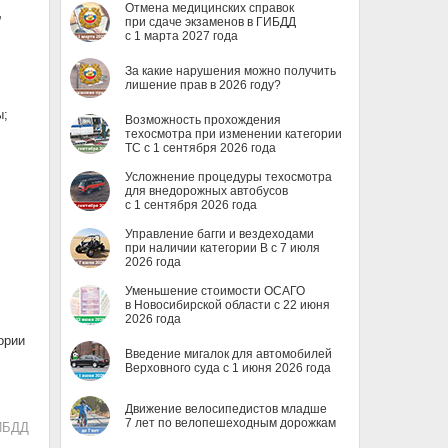
Отмена медицинских справок
,
при сдаче экзаменов в ГИБДД
с 1 марта 2027 года
За какие нарушения можно получить
лишение прав в 2026 году?
ы;
Возможность прохождения
техосмотра при изменении категории
ТС с 1 сентября 2026 года
Усложнение процедуры техосмотра
для внедорожных автобусов
с 1 сентября 2026 года
Управление багги и вездеходами
при наличии категории B с 7 июля
2026 года
Уменьшение стоимости ОСАГО
в Новосибирской области с 22 июня
2026 года
ории
Введение мигалок для автомобилей
Верховного суда с 1 июня 2026 года
Движение велосипедистов младше
7 лет по велопешеходным дорожкам
ИБДД