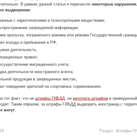
тоятельно. В рамках данной статьи я перечислю
некоторые нарушения
но выдворение
:
занные с наркотическими и психотропными веществами;
аспространение запрещенной информации;
ма пропуска, пограничного режима или режима Государственной границ
ил въезда и пребывания в РФ;
довая деятельность;
грационных правил;
осуществлении миграционного учета;
дка деятельности иностранного агента;
ольной продукции в запрещенных местах;
ил поведения зрителей на спортивных соревнованиях.
а тот факт, что ни
штрафы ГИБДД
, ни
неуплата штрафов
в приведенный
одят. Таким образом, за штрафы ГИБДД выдворить иностранца с террит
е могут
.
24
Раздел:
Штрафы Г