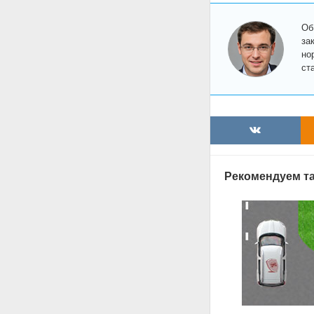
Об
за
но
ст
Рекомендуем та