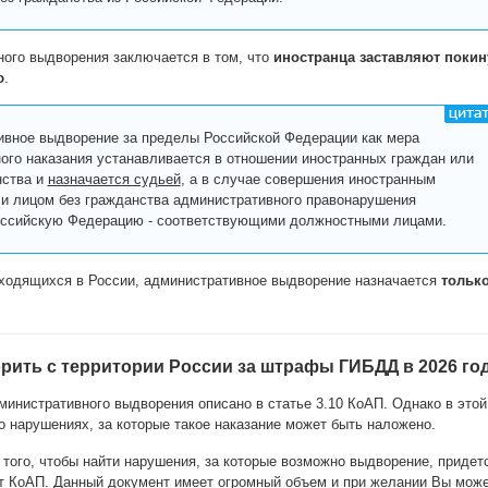
ного выдворения заключается в том, что
иностранца заставляют покин
ю
.
вное выдворение за пределы Российской Федерации как мера
ого наказания устанавливается в отношении иностранных граждан или
нства и
назначается судьей
, а в случае совершения иностранным
и лицом без гражданства административного правонарушения
оссийскую Федерацию - соответствующими должностными лицами.
аходящихся в России, административное выдворение назначается
тольк
рить с территории России за штрафы ГИБДД в 2026 го
министративного выдворения описано в статье 3.10 КоАП. Однако в этой
 о нарушениях, за которые такое наказание может быть наложено.
 того, чтобы найти нарушения, за которые возможно выдворение, придет
ст КоАП. Данный документ имеет огромный объем и при желании Вы мож