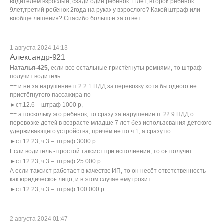
водителем взрослый, сзади один ребёнок 11лет, второй ребёнок
9лет,третий ребёнок 2года на руках у взрослого? Какой штраф или
вообще лишение? Спасибо большое за ответ.
1 августа 2024 14:13
Александр-921
Наталья-425
, если все остальные пристёгнуты ремнями, то штраф
получит водитель:
== и не за нарушение п.2.2.1 ПДД за перевозку хотя бы одного не
пристёгнутого пассажира по
►ст.12.6 – штраф 1000 р,
== а поскольку это ребёнок, то сразу за нарушение п. 22.9 ПДД о
перевозке детей в возрасте младше 7 лет без использования детского
удерживающего устройства, причём не по ч.1, а сразу по
►ст.12.23, ч.3 – штраф 3000 р.
Если водитель - простой таксист при исполнении, то он получит
►ст.12.23, ч.3 – штраф 25.000 р.
А если таксист работает в качестве ИП, то он несёт ответственность
как юридическое лицо, и в этом случае ему грозит
►ст.12.23, ч.3 – штраф 100.000 р.
2 августа 2024 01:47