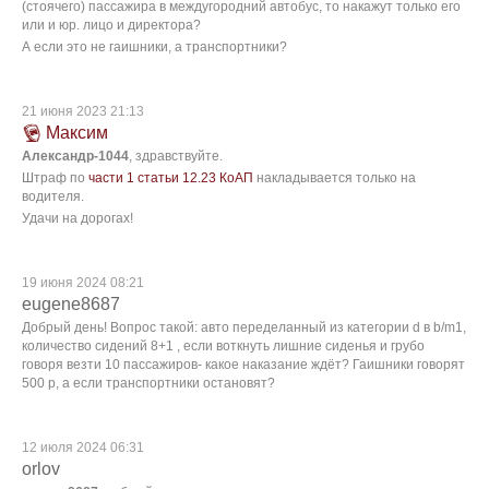
(стоячего) пассажира в междугородний автобус, то накажут только его
или и юр. лицо и директора?
А если это не гаишники, а транспортники?
21 июня 2023 21:13
Максим
Александр-1044
, здравствуйте.
Штраф по
части 1 статьи 12.23 КоАП
накладывается только на
водителя.
Удачи на дорогах!
19 июня 2024 08:21
eugene8687
Добрый день! Вопрос такой: авто переделанный из категории d в b/m1,
количество сидений 8+1 , если воткнуть лишние сиденья и грубо
говоря везти 10 пассажиров- какое наказание ждёт? Гаишники говорят
500 р, а если транспортники остановят?
12 июля 2024 06:31
orlov