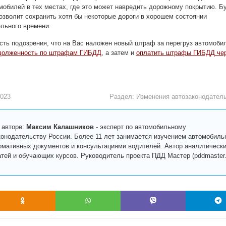
мобилей в тех местах, где это может навредить дорожному покрытию. Б
позволит сохранить хотя бы некоторые дороги в хорошем состоянии
льного времени.
есть подозрения, что на Вас наложен новый штраф за перегруз автомоби
адолженность по штрафам ГИБДД
, а затем и
оплатить штрафы ГИБДД че
2023
Раздел:
Изменения автозаконодател
 авторе:
Максим Калашников
-
эксперт по автомобильному
конодательству России. Более 11 лет занимается изучением автомобиль
рмативных документов и консультациями водителей. Автор аналитическ
атей и обучающих курсов. Руководитель проекта ПДД Мастер (pddmaster.r