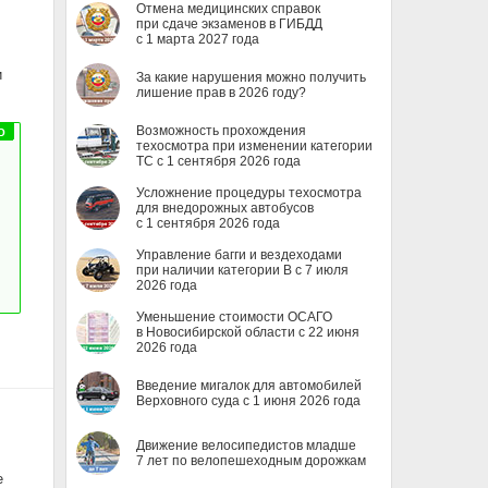
Отмена медицинских справок
при сдаче экзаменов в ГИБДД
с 1 марта 2027 года
и
За какие нарушения можно получить
лишение прав в 2026 году?
Возможность прохождения
техосмотра при изменении категории
ТС с 1 сентября 2026 года
Усложнение процедуры техосмотра
для внедорожных автобусов
с 1 сентября 2026 года
Управление багги и вездеходами
при наличии категории B с 7 июля
2026 года
Уменьшение стоимости ОСАГО
в Новосибирской области с 22 июня
2026 года
Введение мигалок для автомобилей
Верховного суда с 1 июня 2026 года
Движение велосипедистов младше
7 лет по велопешеходным дорожкам
е