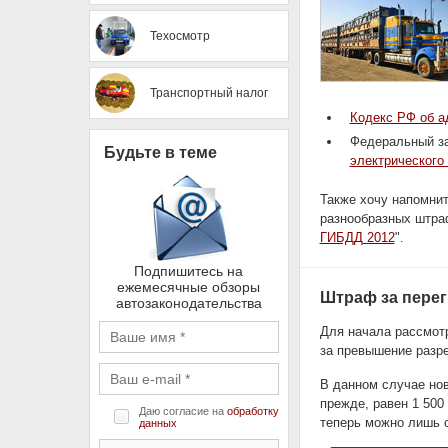
Техосмотр
Транспортный налог
Кодекс РФ об а
Федеральный за
Будьте в теме
электрического
Также хочу напомнит
разнообразных штраф
ГИБДД 2012
".
Подпишитесь на
ежемесячные обзоры
Штраф за перег
автозаконодательства
Для начала рассмот
за превышение разр
В данном случае нов
прежде, равен 1 500
Даю согласие на
обработку
теперь можно лишь с
данных