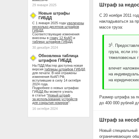
Штраф за недос
29 января 2025
Новые штрафы
С 20 ноября 2011 г
ГИБДД
накладываться за пр
С 1 января 2025 года
увеличены
несколько десятков штрафов
массе груза:
ГИБДД
.
Соответствующие изменения
внесены в
главу 12 КоАП
и
таблицу штрафов ГИБДД
.
1
3
. Предоставл
30 декабря 2024
груза, если эт
Обновлена таблица
тяжеловесных гр
штрафов ГИБДД
На ПДД Мастер доступна новая
влечет наложен
версия
таблицы штрафов ГИБДД
для печати. В ней отражены
на индивидуаль
изменения КоАП РФ,
на юридических 
вступившие в силу 14 октября
2024 года.
Подробнее о новых штрафах
ГИБДД Вы можете узнать
в статье "
Новый штраф
Размер штрафа за по
за использование устройств
до 400 000 рублей д
для сокрытия номеров
".
16 октября 2024
Штраф за несо
Новый специальный 
ограничивающих общу