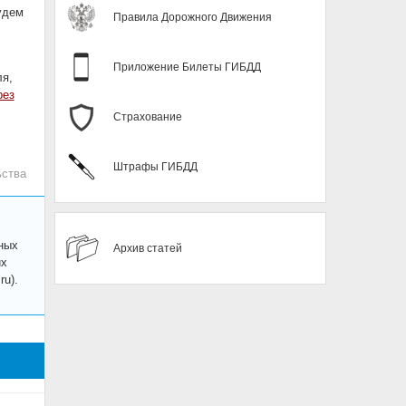
удем
Правила Дорожного Движения
Приложение Билеты ГИБДД
ля,
рез
Страхование
Штрафы ГИБДД
ьства
ных
Архив статей
их
u).