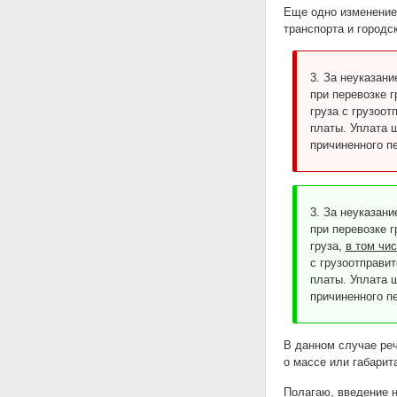
Еще одно изменение 
транспорта и городс
3. За неуказан
при перевозке 
груза с грузоо
платы. Уплата 
причиненного п
3. За неуказан
при перевозке 
груза,
в том чис
с грузоотправи
платы. Уплата 
причиненного п
В данном случае реч
о массе или габарит
Полагаю, введение н