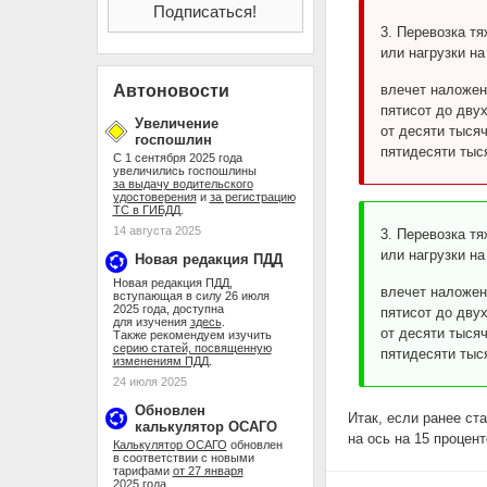
3. Перевозка т
или нагрузки на
Автоновости
влечет наложен
пятисот до двух
Увеличение
от десяти тысяч
госпошлин
пятидесяти тыс
С 1 сентября 2025 года
увеличились госпошлины
за выдачу водительского
удостоверения
и
за регистрацию
ТС в ГИБДД
.
14 августа 2025
3. Перевозка т
или нагрузки н
Новая редакция ПДД
Новая редакция ПДД,
влечет наложен
вступающая в силу 26 июля
2025 года, доступна
пятисот до двух
для изучения
здесь
.
от десяти тысяч
Также рекомендуем изучить
серию статей, посвященную
пятидесяти тыс
изменениям ПДД
.
24 июля 2025
Обновлен
Итак, если ранее ста
калькулятор ОСАГО
на ось на 15 процент
Калькулятор ОСАГО
обновлен
в соответствии с новыми
тарифами
от 27 января
2025 года
.