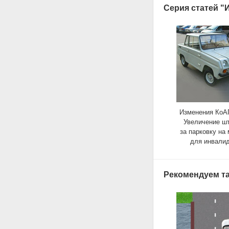
Серия статей "
Изменения КоАП
Увеличение ш
за парковку на
для инвалид
Рекомендуем та