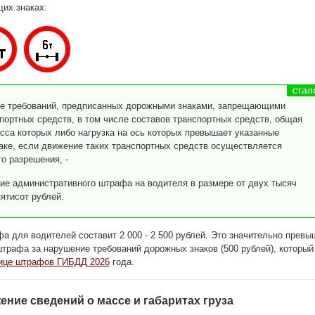
их знаках:
е требований, предписанных дорожными знаками, запрещающими
портных средств, в том числе составов транспортных средств, общая
сса которых либо нагрузка на ось которых превышает указанные
аке, если движение таких транспортных средств осуществляется
о разрешения, -
ие административного штрафа на водителя в размере от двух тысяч
ятисот рублей.
а для водителей составит 2 000 - 2 500 рублей. Это значительно превы
трафа за нарушение требований дорожных знаков (500 рублей), который
ице штрафов ГИБДД 2026
года.
ение сведений о массе и габаритах груза