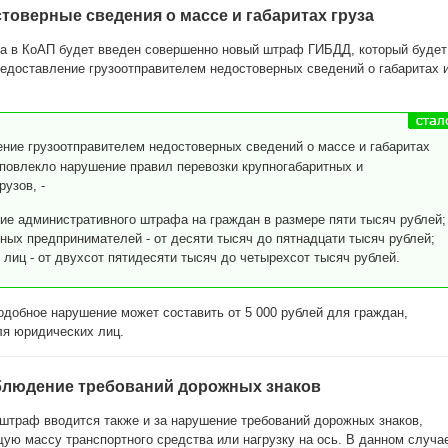
товерные сведения о массе и габаритах груза
ода в КоАП будет введен совершенно новый штраф ГИБДД, который будет
едоставление грузоотправителем недостоверных сведений о габаритах 
ение грузоотправителем недостоверных сведений о массе и габаритах
о повлекло нарушение правил перевозки крупногабаритных и
узов, -
ие административного штрафа на граждан в размере пяти тысяч рублей;
ных предпринимателей - от десяти тысяч до пятнадцати тысяч рублей;
лиц - от двухсот пятидесяти тысяч до четырехсот тысяч рублей.
добное нарушение может составить от 5 000 рублей для граждан,
ля юридических лиц.
блюдение требований дорожных знаков
штраф вводится также и за нарушение требований дорожных знаков,
ю массу транспортного средства или нагрузку на ось. В данном случа