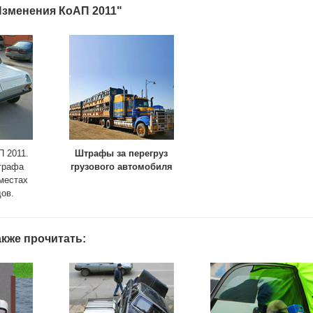
Изменения КоАП 2011"
 2011.
Штрафы за перегруз
трафа
грузового автомобиля
 местах
ов.
кже прочитать: