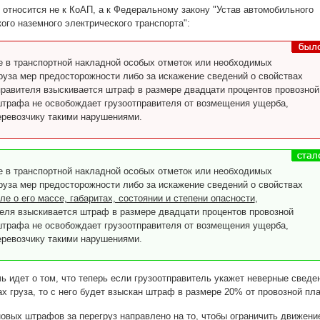
относится не к КоАП, а к Федеральному закону "Устав автомобильного
кого наземного электрического транспорта":
ие в транспортной накладной особых отметок или необходимых
груза мер предосторожности либо за искажение сведений о свойствах
тправителя взыскивается штраф в размере двадцати процентов провозной
штрафа не освобождает грузоотправителя от возмещения ущерба,
еревозчику такими нарушениями.
ие в транспортной накладной особых отметок или необходимых
груза мер предосторожности либо за искажение сведений о свойствах
ле о его массе, габаритах, состоянии и степени опасности
,
теля взыскивается штраф в размере двадцати процентов провозной
штрафа не освобождает грузоотправителя от возмещения ущерба,
еревозчику такими нарушениями.
ь идет о том, что теперь если грузоотправитель укажет неверные сведе
ах груза, то с него будет взыскан штраф в размере 20% от провозной пл
овых штрафов за перегруз направлено на то, чтобы ограничить движени