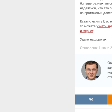
большегрузных авто
надеяться, что это 
на протяжении длите
Кстати, если у Вас 
то можете
узнать з
интернет
.
Удачи на дорогах!
Обновлено: 1 июня 
Об
за
но
ст