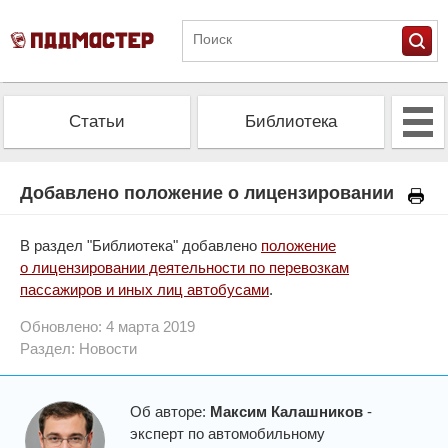
Статьи
Библиотека
Альманах
Экзамен
Добавлено положение о лицензировании
Проверить штрафы
Калькулятор ОСАГО
В раздел "Библиотека" добавлено
положение
о лицензировании деятельности по перевозкам
пассажиров и иных лиц автобусами
.
Обновлено: 4 марта 2019
Раздел:
Новости
Об авторе:
Максим Калашников
-
эксперт по автомобильному