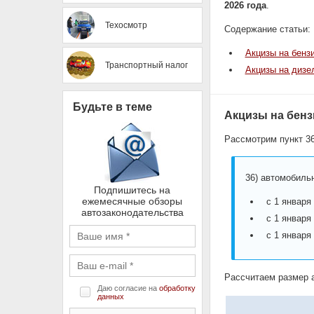
2026 года
.
Техосмотр
Содержание статьи:
Акцизы на бензи
Транспортный налог
Акцизы на дизе
Будьте в теме
Акцизы на бенз
Рассмотрим пункт 36
36) автомобильн
Подпишитесь на
ежемесячные обзоры
с 1 января
автозаконодательства
с 1 января
с 1 января
Рассчитаем размер а
Даю согласие на
обработку
данных