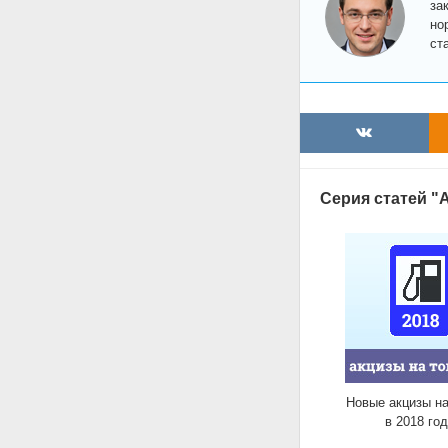
за
но
ст
Серия статей "
Новые акцизы на
в 2018 го