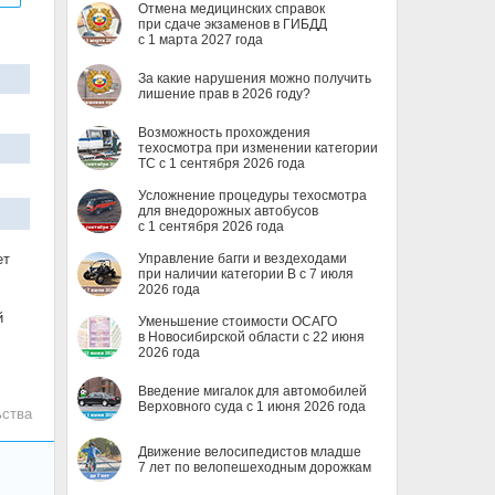
Отмена медицинских справок
при сдаче экзаменов в ГИБДД
с 1 марта 2027 года
За какие нарушения можно получить
лишение прав в 2026 году?
Возможность прохождения
техосмотра при изменении категории
ТС с 1 сентября 2026 года
Усложнение процедуры техосмотра
для внедорожных автобусов
с 1 сентября 2026 года
ет
Управление багги и вездеходами
при наличии категории B с 7 июля
2026 года
й
Уменьшение стоимости ОСАГО
в Новосибирской области с 22 июня
2026 года
Введение мигалок для автомобилей
Верховного суда с 1 июня 2026 года
ьства
Движение велосипедистов младше
7 лет по велопешеходным дорожкам