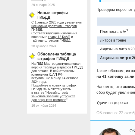
29 января 2025
Проведем пересчет р
Новые штрафы
ГИБДД
С 1 января 2025 года
увеличены
несколько десятков штрафов
ГИБДД
.
3
Плотность, кг/м
Соответствующие изменения
внесены в
главу 12 КоАП
и
Литров в тонне
таблицу штрафов ГИБДД
.
30 декабря 2024
Акцизы на литр в 20
Обновлена таблица
Акцизы на литр в 2
штрафов ГИБДД
На ПДД Мастер доступна новая
версия
таблицы штрафов ГИБДД
Таким образом, из-з
для печати. В ней отражены
изменения КоАП РФ,
на 41 копейку за ли
вступившие в силу 14 октября
2024 года.
Подробнее о новых штрафах
Напомню, что акцизы
ГИБДД Вы можете узнать
сбор будет увеличен 
в статье "
Новый штраф
за использование устройств
для сокрытия номеров
".
Удачи на дорогах!
16 октября 2024
Обновлено: 22 октяб
Об