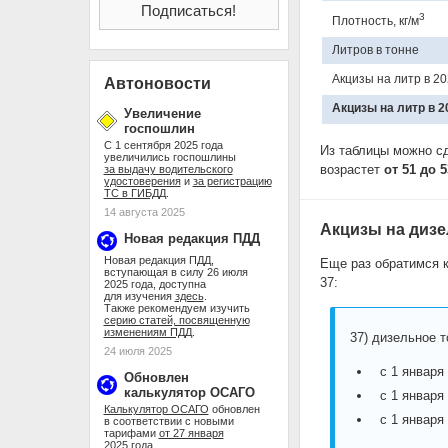
3
Плотность, кг/м
Литров в тонне
Акцизы на литр в 20
Автоновости
Акцизы на литр в 2
Увеличение
госпошлин
С 1 сентября 2025 года
Из таблицы можно сд
увеличились госпошлины
возрастет
от 51 до 
за выдачу водительского
удостоверения
и
за регистрацию
ТС в ГИБДД
.
14 августа 2025
Акцизы на дизе
Новая редакция ПДД
Новая редакция ПДД,
Еще раз обратимся к
вступающая в силу 26 июля
37:
2025 года, доступна
для изучения
здесь
.
Также рекомендуем изучить
серию статей, посвященную
изменениям ПДД
.
37) дизельное т
24 июля 2025
с 1 января
Обновлен
калькулятор ОСАГО
с 1 января
Калькулятор ОСАГО
обновлен
с 1 января
в соответствии с новыми
тарифами
от 27 января
2025 года
.