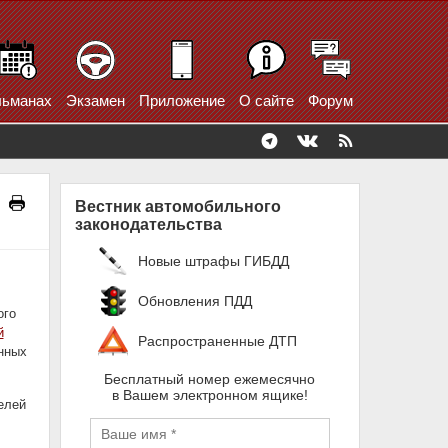
ьманах
Экзамен
Приложение
О сайте
Форум
Вестник автомобильного
законодательства
Новые штрафы ГИБДД
Обновления ПДД
ого
й
Распространенные ДТП
нных
Бесплатный номер ежемесячно
в Вашем электронном ящике!
елей