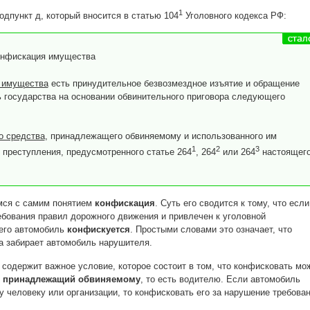
1
дпункт д, который вносится в статью 104
Уголовного кодекса РФ:
нфискация имущества
 имущества
есть принудительное безвозмездное изъятие и обращение
ь государства на основании обвинительного приговора следующего
о средства
, принадлежащего обвиняемому и использованного им
1
2
3
 преступления, предусмотренного статье 264
, 264
или 264
настоящег
мся с самим понятием
конфискация
. Суть его сводится к тому, что если
бования правил дорожного движения и привлечен к уголовной
 его автомобиль
конфискуется
. Простыми словами это означает, что
а забирает автомобиль нарушителя.
 содержит важное условие, которое состоит в том, что конфисковать мо
, принадлежащий обвиняемому
, то есть водителю. Если автомобиль
 человеку или организации, то конфисковать его за нарушение требова