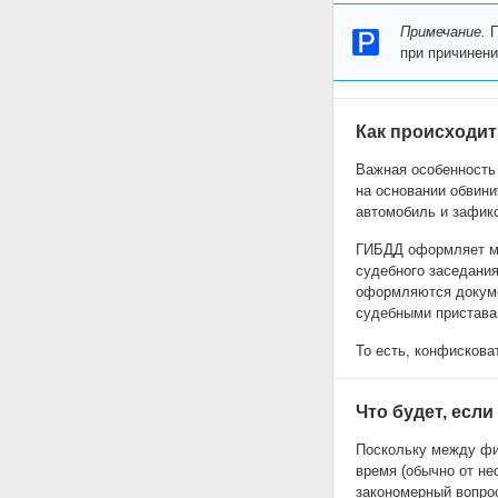
Примечание.
П
при причинени
Как происходи
Важная особенность 
на основании обвини
автомобиль и зафик
ГИБДД оформляет ма
судебного заседания
оформляются докуме
судебными пристава
То есть, конфискова
Что будет, есл
Поскольку между фи
время (обычно от не
закономерный вопрос