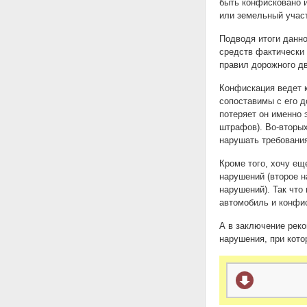
быть конфисковано 
или земельный участ
Подводя итоги данно
средств фактически
правил дорожного д
Конфискация ведет к
сопоставимы с его д
потеряет он именно 
штрафов). Во-вторых
нарушать требования
Кроме того, хочу ещ
нарушений (второе н
нарушений). Так что
автомобиль и конфис
А в заключение рек
нарушения, при кото