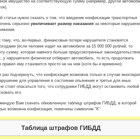
иное имущество на соответствующую сумму (например, другой автомоб
ок).
й статьи нужно сказать о том, что введение конфискации транспортных
 очень серьезно
увеличивает размер наказания
за некоторые нарушени
вижения.
 тому, что, во-первых, финансовые потери нарушителя становятся
оходами (если человек ездит на автомобиле за 15 000 000 рублей, то
эту сумму, которая намного больше предусмотренных законодательство
, у нарушителя физически отбирают автомобиль, то есть продолжать
 правил ему становится просто не на чем (хотя бы и временно).
е раз подчеркнуть, что конфискация возможна только в случае многокра
арушение для управления в состоянии опьянения и третье для иных
 не стоит опасаться того, что сотрудники ГИБДД могут остановить любой
ковать его.
омендую Вам скачать обновленную таблицу штрафов ГИБДД, в которой
рых возможна конфискация, помечены символом "К":
Таблица штрафов ГИБДД