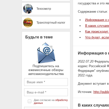
государства и это я
Техосмотр
Содержание статьи:
Информация о 
Транспортный налог
В каких случая
Как происходит
Будьте в теме
Что будет, есл
Информация о 
2022.07.20
Федеральн
Подпишитесь на
кодекс Российской Ф
ежемесячные обзоры
Федерации" опублик
автозаконодательства
2022 года.
Документ вступает 
Источник:
http://pub
Даю согласие на
обработку
данных
В каких случая