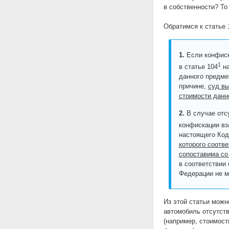
в собственности? То
Обратимся к статье 
1.
Если конфиск
1
в статье 104
на
данного предме
причине,
суд вы
стоимости данн
2.
В случае отс
конфискации вз
настоящего Код
которого соотв
сопоставима со
в соответствии
Федерации не м
Из этой статьи можн
автомобиль отсутств
(например, стоимост