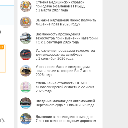
Отмена медицинских справок
при сдаче экзаменов в ГИБДД
с 1 марта 2027 года
За какие нарушения можно получить
лишение прав в 2026 году?
й
Возможность прохождения
техосмотра при изменении категории
ТС с 1 сентября 2026 года
Усложнение процедуры техосмотра
для внедорожных автобусов
с 1 сентября 2026 года
Управление багги и вездеходами
при наличии категории B с 7 июля
2026 года
Уменьшение стоимости ОСАГО
в Новосибирской области с 22 июня
2026 года
Введение мигалок для автомобилей
Верховного суда с 1 июня 2026 года
Движение велосипедистов младше
3
4
).
7 лет по велопешеходным дорожкам