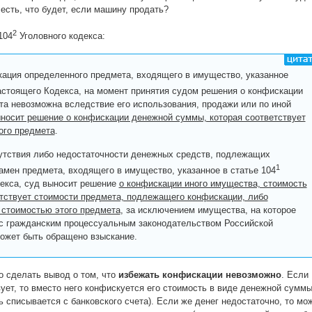
 есть, что будет, если машину продать?
2
104
Уголовного кодекса:
ация определенного предмета, входящего в имущество, указанное
стоящего Кодекса, на момент принятия судом решения о конфискации
та невозможна вследствие его использования, продажи или по иной
носит решение о конфискации денежной суммы, которая соответствует
ого предмета
.
утствия либо недостаточности денежных средств, подлежащих
1
амен предмета, входящего в имущество, указанное в статье 104
екса, суд выносит решение
о конфискации иного имущества, стоимость
етствует стоимости предмета, подлежащего конфискации, либо
 стоимостью этого предмета
, за исключением имущества, на которое
 с гражданским процессуальным законодательством Российской
ожет быть обращено взыскание.
о сделать вывод о том, что
избежать конфискации невозможно
. Если
ует, то вместо него конфискуется его стоимость в виде денежной сумм
ь списывается с банковского счета). Если же денег недостаточно, то мо