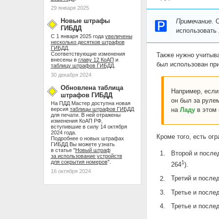
29 января 2025
Новые штрафы
Примечание.
С
ГИБДД
использовать
С 1 января 2025 года
увеличены
несколько десятков штрафов
ГИБДД
.
Соответствующие изменения
Также нужно учитыва
внесены в
главу 12 КоАП
и
был использован пр
таблицу штрафов ГИБДД
.
30 декабря 2024
Обновлена таблица
Например, если
штрафов ГИБДД
он был за руле
На ПДД Мастер доступна новая
на
Ладу
в этом 
версия
таблицы штрафов ГИБДД
для печати. В ней отражены
изменения КоАП РФ,
вступившие в силу 14 октября
2024 года.
Кроме того, есть ог
Подробнее о новых штрафах
ГИБДД Вы можете узнать
в статье "
Новый штраф
Второй и посл
за использование устройств
для сокрытия номеров
".
1
264
).
16 октября 2024
Третий и посл
Третье и посл
Третье и посл