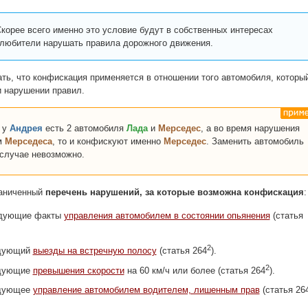
корее всего именно это условие будут в собственных интересах
 любители нарушать правила дорожного движения.
ть, что конфискация применяется в отношении того автомобиля, которы
и нарушении правил.
 у
Андрея
есть 2 автомобиля
Лада
и
Мерседес
, а во время нарушения
м
Мерседеса
, то и конфискуют именно
Мерседес
. Заменить автомобиль
случае невозможно.
раниченный
перечень нарушений, за которые возможна конфискация
:
едующие факты
управления автомобилем в состоянии опьянения
(статья
2
едующий
выезды на встречную полосу
(статья 264
).
2
едующие
превышения скорости
на 60 км/ч или более (статья 264
).
едующее
управление автомобилем водителем, лишенным прав
(статья 26