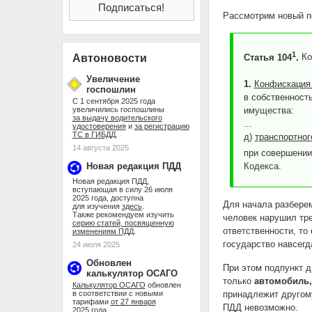
Рассмотрим новый по
1
Статья 104
.
Ко
Автоновости
Увеличение
1.
Конфискация
госпошлин
в собственност
С 1 сентября 2025 года
имущества:
увеличились госпошлины
за выдачу водительского
...
удостоверения
и
за регистрацию
ТС в ГИБДД
.
д)
транспортног
14 августа 2025
при совершении
Кодекса.
Новая редакция ПДД
Новая редакция ПДД,
вступающая в силу 26 июля
2025 года, доступна
Для начала разбере
для изучения
здесь
.
Также рекомендуем изучить
человек нарушил тре
серию статей, посвященную
ответственности, то
изменениям ПДД
.
государство навсегд
24 июля 2025
Обновлен
При этом подпункт д
калькулятор ОСАГО
только
автомобиль
Калькулятор ОСАГО
обновлен
принадлежит другому
в соответствии с новыми
тарифами
от 27 января
ПДД невозможно.
2025 года
.