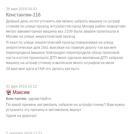
26 мая 2019 04:43
Константин-116
Добрый день хотел уточнить как можно забрать машину со штраф
стоянки по улице проезд энтузиастов город Москва район лефортово
метро авиамоторная машина ваз 2109 была авария произошла в
Москве на улице энергетический проезд
Я ехал по улице энергетический проезд поворачивая на улицу
энергетическая дом 16к1 выезжая на главную дорогу так как мне
перегородила машина Volkswagen перегородила обзор проезжой
части в итоге произошло ДТП меня сделали виновным ДТП забрали
машину на штраф стоянку и выписали много штрафов на меня
28 мая мне идти в ГАИ что делать как быть
31 мая 2019 15:12
Максим
Константин
, здравствуйте.
По какой причине автомобиль забрали на штрафстоянку? Вам нужно
устранить эту причину и автомобиль вернут.
Удачи на дорогах!
2 декабря 2019 17:21