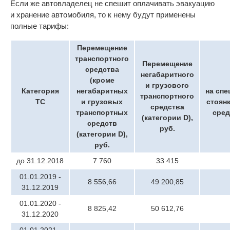
Если же автовладелец не спешит оплачивать эвакуацию
и хранение автомобиля, то к нему будут применены
полные тарифы:
Перемещение
транспортного
Перемещение
средства
негабаритного
(кроме
и грузового
Категория
негабаритных
на сп
транспортного
ТС
и грузовых
стоян
средства
транспортных
сред
(категории D),
средств
руб.
(категории D),
руб.
до 31.12.2018
7 760
33 415
01.01.2019 -
8 556,66
49 200,85
31.12.2019
01.01.2020 -
8 825,42
50 612,76
31.12.2020