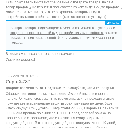
Если покупатель выставит требование о возврате товара, но сам
товар продавцу не вернет, и попытается взыскать деньги, то продавец
может сослаться на то, что не сохранены товарный вид и
потребительские свойства товара (так как товар отсутствует).
Возврат товара надлежащего качества возможен в случае, если
сохранены его товарный вид, потребительские свойства
, а также
документ, подтверждающий факт и условия покупки указанного
товара.
В этом случае возврат товара невозможен.
Удачи на дорогах!
18 июля 2019 07:16
Сергей-787
Доброго времени суток. Подскажите пожалуйста, как мне поступить.
Оформил интернет-заказ в магазине. Духовой шкаф и варочная
панель. Оплатил сразу же. В то время в магазине проходила акция,
покупая две встраиваемые вещи, вторая, меньшая по цене, будет
иметь скидку 50%. Духовой шкаф стоил 27 000, а варочная панель 20
000. и она прошла по акции за 10 000. Перед оплатой заказа на
экране было отображено, что свой заказ я смогу забрать на
следующий день. В итоге следующий день наступил через 10 дней,
при чем, когда я звонил на горячую линию и пытался добиться