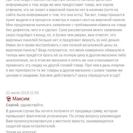
информации о том, когда же мне предоставят товар, все хором
отвечали, что не знают и варочной панели нет в наличии (хотя на
сайте была информация о том, что она есть). Так вот, товар пришел в
пункт выдачи и в процессе осмотра я нашел скол на варочной панели.
Мне предложили написать заявление с требованием обмена на товар
без дефектов, чего я и сделал. Срок рассмотрения моего заявления
скоро подойдет к концу, но, я более чем уверен, мне ответят, что
варочных панелей больше нет и предложат вернуть за неё деньги.
Имею ли я право востребовать с них полной каталожной цены за
варочную панель? Ведь получается, что меня намеренно обманули и
теперь мне предётся брать её за полную цену в другом магазине либо
аналогичную, но в этом же магазине и опять же они отказываются
применить эту скидку на другой схожий товар. При чем в день покупки
я мог приобрести те же товары в другом магазине с ровне такими же
ценами и скидками. Как мне действовать? сразу обращаться в суд?
22 июля 2019 11:55
Максим
Сергей
, здравствуйте.
В данном случае Вы хотите получите от продавца сумму, которая
превышает фактически уплаченную. По этому вопросу рекомендую
Вам проконсультироваться у местного юриста, занимающегося
защитой прав потребителей.
Удачи на дорогах!