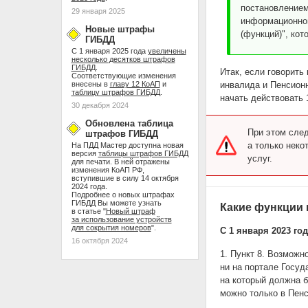
постановлением
29 января 2025
информационной
Новые штрафы
(функций)", ко
ГИБДД
С 1 января 2025 года
увеличены
несколько десятков штрафов
ГИБДД
.
Итак, если говорить 
Соответствующие изменения
внесены в
главу 12 КоАП
и
инвалида и Пенсионн
таблицу штрафов ГИБДД
.
начать действовать 
30 декабря 2024
Обновлена таблица
При этом след
штрафов ГИБДД
а только неко
На ПДД Мастер доступна новая
версия
таблицы штрафов ГИБДД
услуг.
для печати. В ней отражены
изменения КоАП РФ,
вступившие в силу 14 октября
2024 года.
Подробнее о новых штрафах
ГИБДД Вы можете узнать
Какие функции н
в статье "
Новый штраф
за использование устройств
для сокрытия номеров
".
С 1 января 2023 год
16 октября 2024
1. Пункт 8. Возможн
ни на портале Госуд
на который должна б
можно только в Пен