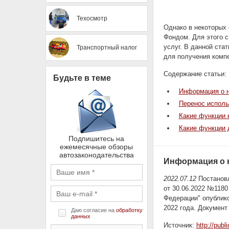
Техосмотр
Однако в некоторых
Фондом. Для этого с
услуг. В данной ста
Транспортный налог
для получения компе
Содержание статьи:
Будьте в теме
Информация о 
Перенос исполь
Какие функции н
Какие функции 
Подпишитесь на
ежемесячные обзоры
автозаконодательства
Информация о 
2022.07.12
Постановл
от 30.06.2022 №1180
Федерации" опублик
2022 года. Документ
Даю согласие на
обработку
данных
Источник:
http://pub