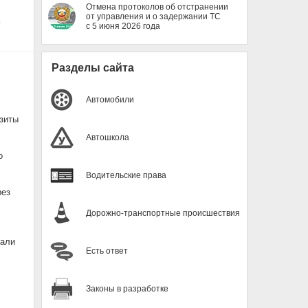
Отмена протоколов об отстранении
от управления и о задержании ТС
м
с 5 июня 2026 года
Разделы сайта
Автомобили
изиты
Автошкола
о
Водительские права
рез
Дорожно-транспортные происшествия
чали
Есть ответ
Законы в разработке