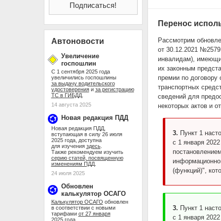
Перенос исполь
Рассмотрим обновле
Автоновости
от 30.12.2021 №2579
Увеличение
инвалидам), имеющи
госпошлин
их законным предста
С 1 сентября 2025 года
премии по договору 
увеличились госпошлины
за выдачу водительского
транспортных средс
удостоверения
и
за регистрацию
ТС в ГИБДД
.
сведений для предос
14 августа 2025
некоторых актов и о
Новая редакция ПДД
Новая редакция ПДД,
3.
Пункт 1 наст
вступающая в силу 26 июля
2025 года, доступна
с 1 января 2022
для изучения
здесь
.
постановлением
Также рекомендуем изучить
серию статей, посвященную
информационной
изменениям ПДД
.
(функций)", ко
24 июля 2025
Обновлен
калькулятор ОСАГО
Калькулятор ОСАГО
обновлен
3.
Пункт 1 наст
в соответствии с новыми
тарифами
от 27 января
с 1 января 2022
2025 года
.