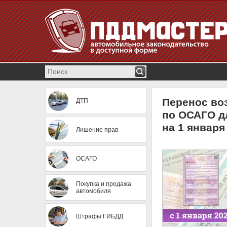
Перенос во
ДТП
по ОСАГО д
на 1 января
Лишение прав
ОСАГО
Покупка и продажа
автомобиля
Штрафы ГИБДД