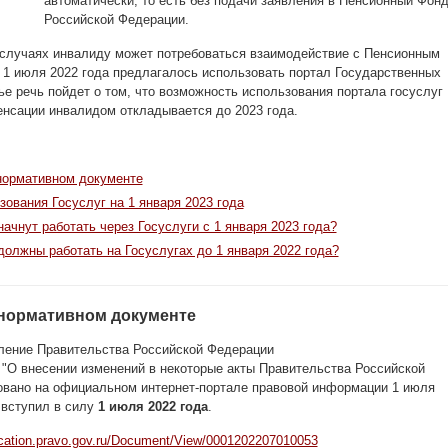
автоматически, то есть без подачи заявления в Пенсионный Фон
Российской Федерации.
 случаях инвалиду может потребоваться взаимодействие с Пенсионным
 1 июля 2022 года предлагалось использовать портал Государственных
тье речь пойдет о том, что возможность использования портала госуслуг
нсации инвалидом откладывается до 2023 года.
нормативном документе
зования Госуслуг на 1 января 2023 года
ачнут работать через Госуслуги с 1 января 2023 года?
должны работать на Госуслугах до 1 января 2022 года?
нормативном документе
ение Правительства Российской Федерации
 "О внесении изменений в некоторые акты Правительства Российской
овано на официальном интернет-портале правовой информации 1 июля
 вступил в силу
1 июля 2022 года
.
lication.pravo.gov.ru/Document/View/0001202207010053