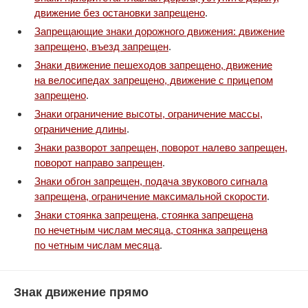
движение без остановки запрещено
.
Запрещающие знаки дорожного движения: движение
запрещено, въезд запрещен
.
Знаки движение пешеходов запрещено, движение
на велосипедах запрещено, движение с прицепом
запрещено
.
Знаки ограничение высоты, ограничение массы,
ограничение длины
.
Знаки разворот запрещен, поворот налево запрещен,
поворот направо запрещен
.
Знаки обгон запрещен, подача звукового сигнала
запрещена, ограничение максимальной скорости
.
Знаки стоянка запрещена, стоянка запрещена
по нечетным числам месяца, стоянка запрещена
по четным числам месяца
.
Знак движение прямо