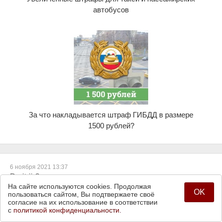
автобусов
За что накладывается штраф ГИБДД в размере
1500 рублей?
6 ноября 2021 13:37
Dmitrii-2
На сайте используются cookies. Продолжая
Можно ли считать знак : Знак 4.1.5 "Движение прямо или налево" - как
OK
пользоваться сайтом, Вы подтвержаете своё
знак обозначающий перекресток, после которого действия знака 3.27
согласие на их использование в соответствии
(остановка запрещена) отменяется?
с
политикой конфиденциальности.