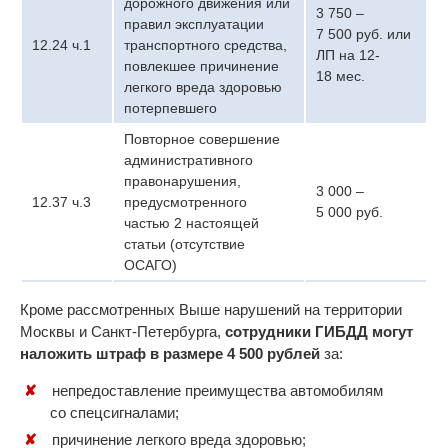
дорожного движения или
3 750 –
правил эксплуатации
7 500 руб. или
12.24 ч.1
транспортного средства,
ЛП на 12-
повлекшее причинение
18 мес.
легкого вреда здоровью
потерпевшего
Повторное совершение
административного
правонарушения,
3 000 –
12.37 ч.3
предусмотренного
5 000 руб.
частью 2 настоящей
статьи (отсутствие
ОСАГО)
Кроме рассмотренных Выше нарушений на территории
Москвы и Санкт-Петербурга,
сотрудники ГИБДД могут
наложить штраф в размере 4 500 рублей
за:
непредоставление преимущества автомобилям
со спецсигналами;
причинение легкого вреда здоровью;