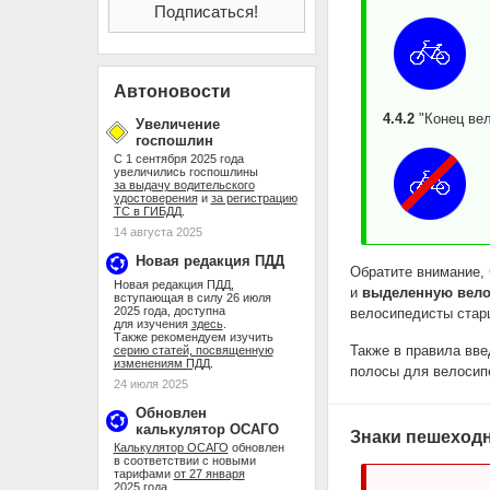
Автоновости
4.4.2
"Конец вел
Увеличение
госпошлин
С 1 сентября 2025 года
увеличились госпошлины
за выдачу водительского
удостоверения
и
за регистрацию
ТС в ГИБДД
.
14 августа 2025
Новая редакция ПДД
Обратите внимание, 
Новая редакция ПДД,
и
выделенную вело
вступающая в силу 26 июля
2025 года, доступна
велосипедисты старш
для изучения
здесь
.
Также рекомендуем изучить
Также в правила вве
серию статей, посвященную
изменениям ПДД
.
полосы для велосип
24 июля 2025
Обновлен
калькулятор ОСАГО
Знаки пешеходн
Калькулятор ОСАГО
обновлен
в соответствии с новыми
тарифами
от 27 января
2025 года
.