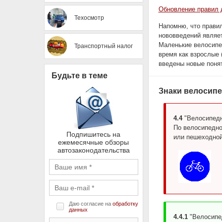
Обновление правил д
Техосмотр
Напомню, что прави
нововведений являет
Маленькие велосипед
Транспортный налог
время как взрослые 
введены новые понят
Будьте в теме
Знаки велосипе
4.4
"Велосипедн
По велосипедно
Подпишитесь на
или пешеходной
ежемесячные обзоры
автозаконодательства
Даю согласие на
обработку
данных
4.4.1
"Велосипед