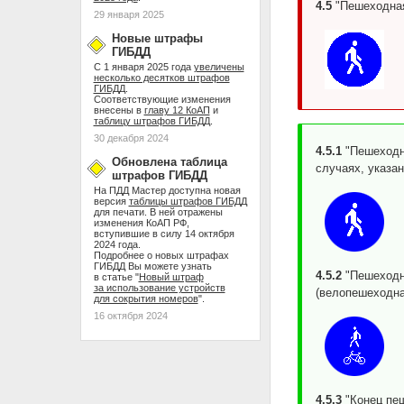
4.5
"Пешеходная
29 января 2025
Новые штрафы
ГИБДД
С 1 января 2025 года
увеличены
несколько десятков штрафов
ГИБДД
.
Соответствующие изменения
внесены в
главу 12 КоАП
и
таблицу штрафов ГИБДД
.
30 декабря 2024
4.5.1
"Пешеходн
Обновлена таблица
случаях, указан
штрафов ГИБДД
На ПДД Мастер доступна новая
версия
таблицы штрафов ГИБДД
для печати. В ней отражены
изменения КоАП РФ,
вступившие в силу 14 октября
2024 года.
Подробнее о новых штрафах
ГИБДД Вы можете узнать
4.5.2
"Пешеходн
в статье "
Новый штраф
за использование устройств
(велопешеходна
для сокрытия номеров
".
16 октября 2024
4.5.3
"Конец пе