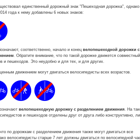
уществовал единственный дорожный знак "Пешеходная дорожка", однако
2014 года к нему добавлены 6 новых знаков:
обозначают, соответственно, начало и конец
велопешеходной дорожки с
жением
. Обратите внимание, что по такой дорожке движется совместный
в и пешеходов. Это неудобно и для тех, и для других.
щенным движением могут двигаться велосипедисты всех возрастов.
обозначают
велопешеходную дорожку с разделением движения
. На так
сипедистов и пешеходов отделены друг от друга либо конструктивно, л
что по дорожкам с разделением движения также могут двигаться все
ако велосипедисты старше 7 лет должны двигаться по велосипедной ча