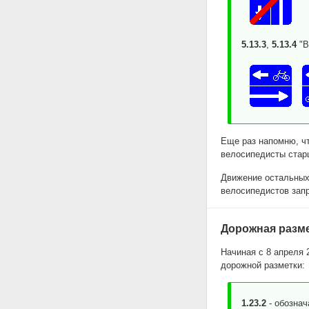
5.13.3
,
5.13.4
"В
Еще раз напомню, чт
велосипедисты старш
Движение остальных
велосипедистов зап
Дорожная разм
Начиная с 8 апреля 
дорожной разметки:
1.23.2
- обозна