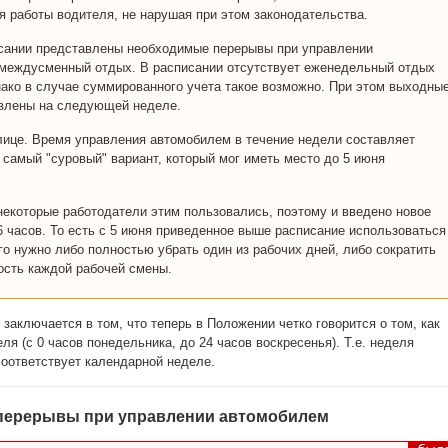
я работы водителя, не нарушая при этом законодательства.
исании представлены необходимые перерывы при управлении
междусменный отдых. В расписании отсутствует еженедельный отдых
нако в случае суммированного учета такое возможно. При этом выходны
влены на следующей неделе.
лице. Время управления автомобилем в течение недели составляет
о самый "суровый" вариант, который мог иметь место до 5 июня
некоторые работодатели этим пользовались, поэтому и введено новое
6 часов. То есть с 5 июня приведенное выше расписание использоваться
го нужно либо полностью убрать один из рабочих дней, либо сократить
сть каждой рабочей смены.
заключается в том, что теперь в Положении четко говорится о том, как
ля (с 0 часов понедельника, до 24 часов воскресенья). Т.е. неделя
соответствует календарной неделе.
перерывы при управлении автомобилем