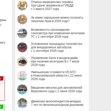
Отмена медицинских справок
при сдаче экзаменов в ГИБДД
с 1 марта 2027 года
За какие нарушения можно получить
день
лишение прав в 2026 году?
о
Возможность прохождения
техосмотра при изменении категории
ТС с 1 сентября 2026 года
чего
Усложнение процедуры техосмотра
для внедорожных автобусов
с 1 сентября 2026 года
Управление багги и вездеходами
при наличии категории B с 7 июля
2026 года
Уменьшение стоимости ОСАГО
в Новосибирской области с 22 июня
2026 года
о
Введение мигалок для автомобилей
Верховного суда с 1 июня 2026 года
Движение велосипедистов младше
7 лет по велопешеходным дорожкам