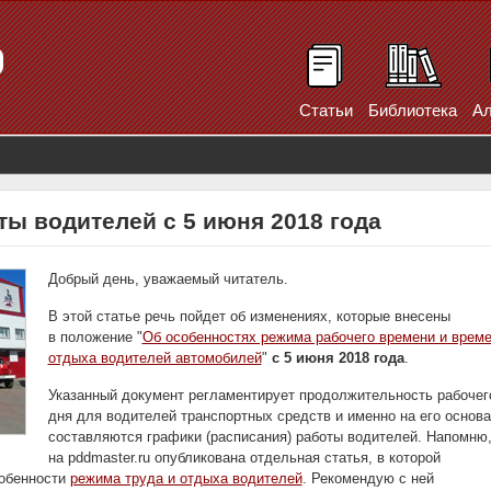
Статьи
Библиотека
Ал
ы водителей с 5 июня 2018 года
Добрый день, уважаемый читатель.
В этой статье речь пойдет об изменениях, которые внесены
в положение "
Об особенностях режима рабочего времени и врем
отдыха водителей автомобилей
"
с 5 июня 2018 года
.
Указанный документ регламентирует продолжительность рабочег
дня для водителей транспортных средств и именно на его основ
составляются графики (расписания) работы водителей. Напомню,
на pddmaster.ru опубликована отдельная статья, в которой
обенности
режима труда и отдыха водителей
. Рекомендую с ней