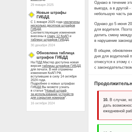
Однако в течение эт
29 января 2025
выезда, а в другой 
Новые штрафы
небольшую часть ра
ГИБДД
С 1 января 2025 года
увеличены
Однако до 5 июня 20
несколько десятков штрафов
ГИБДД
.
для водителя. Поэто
Соответствующие изменения
делить смену между
внесены в
главу 12 КоАП
и
таблицу штрафов ГИБДД
.
в нарушение законод
30 декабря 2024
В общем, обновленн
Обновлена таблица
дня для водителей п
штрафов ГИБДД
отнесутся к этому с
На ПДД Мастер доступна новая
версия
таблицы штрафов ГИБДД
с законодательством
для печати. В ней отражены
изменения КоАП РФ,
вступившие в силу 14 октября
2024 года.
Продолжительн
Подробнее о новых штрафах
ГИБДД Вы можете узнать
в статье "
Новый штраф
за использование устройств
для сокрытия номеров
".
10.
В случае, к
16 октября 2024
дать возможнос
ежедневной раб