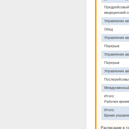
Предрейсовый
медицинский о
Управление а
Обед
Управление а
Перерыв
Управление а
Перерыв
Управление а
Послерейсовы
Междусменный
Итого:
Рабочее время
Итого:
Время управле
Расписание в т