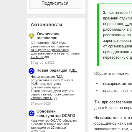
2.
Настоящее По
времени отдыха
перевозках,
вод
Автоновости
работающих в с
Увеличение
работающих по 
госпошлин
зарегистрирова
С 1 сентября 2025 года
от организацио
увеличились госпошлины
за выдачу водительского
принадлежност
удостоверения
и
за регистрацию
ТС в ГИБДД
.
перевозочную д
14 августа 2025
Новая редакция ПДД
Обратите внимание, 
Новая редакция ПДД,
вступающая в силу 26 июля
пожарных автом
2025 года, доступна
для изучения
здесь
.
спасательных а
Также рекомендуем изучить
серию статей, посвященную
изменениям ПДД
.
Т.е. при составлени
24 июля 2025
дня с 5 июня не нор
Обновлен
калькулятор ОСАГО
На самом деле, это 
Калькулятор ОСАГО
обновлен
обращались как сами
в соответствии с новыми
тарифами
от 27 января
заключается в том,
2025 года
.