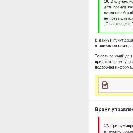
10.
В случае, к
дать возможнос
ежедневной раб
не превышается
17 настоящего 
В данный пункт доба
о максимальном вре
То есть рабочий ден
при этом время упр
подробная информац
Время управлен
17.
При суммиро
в течение пери