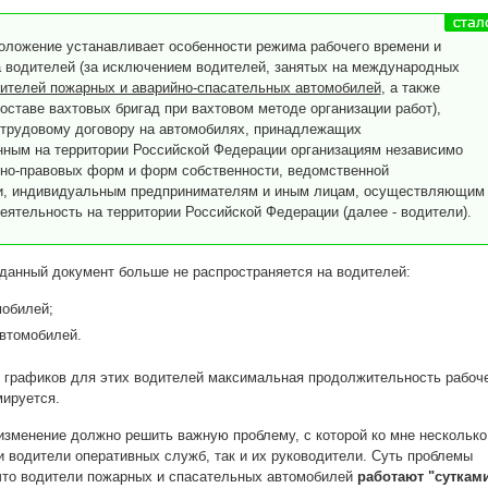
ложение устанавливает особенности режима рабочего времени и
 водителей (за исключением водителей, занятых на международных
ителей пожарных и аварийно-спасательных автомобилей
, а также
оставе вахтовых бригад при вахтовом методе организации работ),
трудовому договору на автомобилях, принадлежащих
нным на территории Российской Федерации организациям независимо
нно-правовых форм и форм собственности, ведомственной
и, индивидуальным предпринимателям и иным лицам, осуществляющим
еятельность на территории Российской Федерации (далее - водители).
данный документ больше не распространяется на водителей:
обилей;
втомобилей.
и графиков для этих водителей максимальная продолжительность рабоч
мируется.
изменение должно решить важную проблему, с которой ко мне несколько
 водители оперативных служб, так и их руководители. Суть проблемы
 что водители пожарных и спасательных автомобилей
работают "суткам