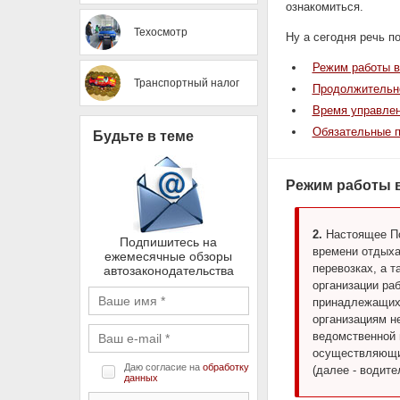
ознакомиться.
Техосмотр
Ну а сегодня речь п
Режим работы в
Транспортный налог
Продолжительно
Время управлен
Обязательные п
Будьте в теме
Режим работы 
2.
Настоящее По
Подпишитесь на
времени отдыха
ежемесячные обзоры
перевозках, а 
автозаконодательства
организации ра
принадлежащих 
организациям н
ведомственной 
осуществляющим
Даю согласие на
обработку
(далее - водите
данных