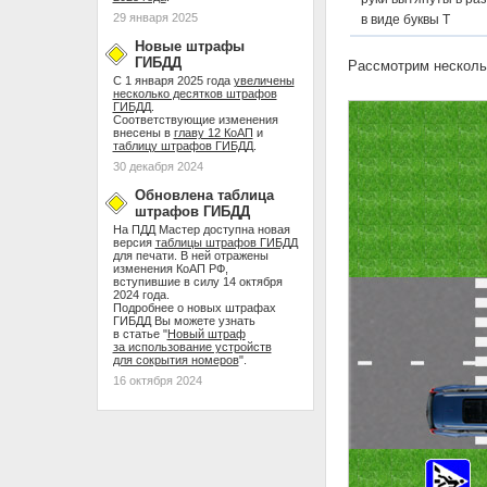
29 января 2025
в виде буквы Т
Новые штрафы
ГИБДД
Рассмотрим несколь
С 1 января 2025 года
увеличены
несколько десятков штрафов
ГИБДД
.
Соответствующие изменения
внесены в
главу 12 КоАП
и
таблицу штрафов ГИБДД
.
30 декабря 2024
Обновлена таблица
штрафов ГИБДД
На ПДД Мастер доступна новая
версия
таблицы штрафов ГИБДД
для печати. В ней отражены
изменения КоАП РФ,
вступившие в силу 14 октября
2024 года.
Подробнее о новых штрафах
ГИБДД Вы можете узнать
в статье "
Новый штраф
за использование устройств
для сокрытия номеров
".
16 октября 2024