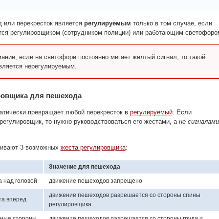
 или перекресток является
регулируемым
только в том случае, если
тся регулировщиком (сотрудником полиции) или работающим светофоро
ание, если на светофоре постоянно мигает желтый сигнал, то такой
вляется нерегулируемым.
ровщика для пешехода
атически превращает любой перекресток в
регулируемый
. Если
 регулировщик, то нужно руководствоваться его жестами, а
не сигналами
ривают 3 возможных
жеста регулировщика
:
Значение для пешехода
а над головой
движение пешеходов запрещено
движение пешеходов разрешается со стороны спины
та вперед
регулировщика
зные стороны
движение пешеходов разрешается со стороны груди и