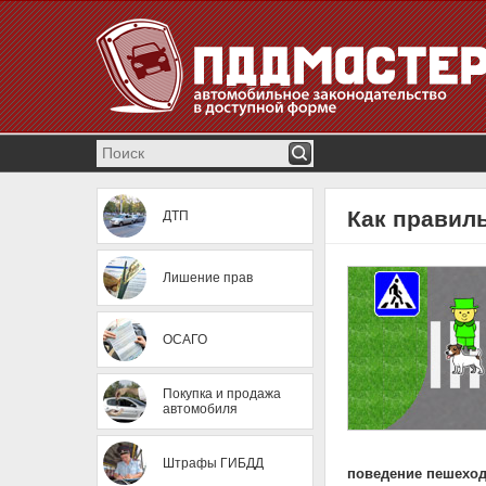
Как правил
ДТП
Лишение прав
ОСАГО
Покупка и продажа
автомобиля
Штрафы ГИБДД
поведение пешеход