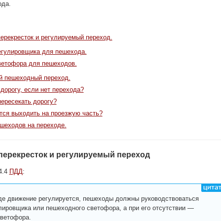
ода.
ерекресток и регулируемый переход.
егулировщика для пешехода.
ветофора для пешеходов.
й пешеходный переход.
дорогу, если нет перехода?
пересекать дорогу?
тся выходить на проезжую часть?
шеходов на переходе.
перекресток и регулируемый переход
4.4
ПДД
:
де движение регулируется, пешеходы должны руководствоваться
лировщика или пешеходного светофора, а при его отсутствии —
светофора.