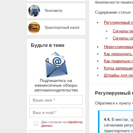
безопасности пешех
Техосмотр
Содержание статьи:
Регулируемый п
Транспортный налог
Сигналы р
Сигналы с
Будьте в теме
Нерегулируемы
Как переходить 
Как правильно 
Когда запрещае
Штрафы для пе
Подпишитесь на
ежемесячные обзоры
автозаконодательства
Регулируемый 
Обратимся к пункту 
4.4.
В местах, г
Даю согласие на
обработку
сигналами регу
данных
транспортного 