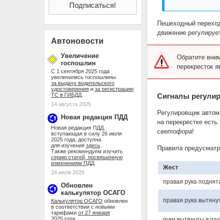
Пешеходный переход
движение регулируе
Автоновости
Увеличение
Обратите вним
госпошлин
перекресток я
С 1 сентября 2025 года
увеличились госпошлины
за выдачу водительского
удостоверения
и
за регистрацию
ТС в ГИБДД
.
Сигналы регули
14 августа 2025
Регулировщик автом
Новая редакция ПДД
на перекрестке есть
Новая редакция ПДД,
светофора
!
вступающая в силу 26 июля
2025 года, доступна
для изучения
здесь
.
Правила предусмат
Также рекомендуем изучить
серию статей, посвященную
изменениям ПДД
.
Жест
24 июля 2025
правая рука поднят
Обновлен
калькулятор ОСАГО
правая рука вытяну
Калькулятор ОСАГО
обновлен
в соответствии с новыми
тарифами
от 27 января
2025 года
.
руки вытянуты в ра