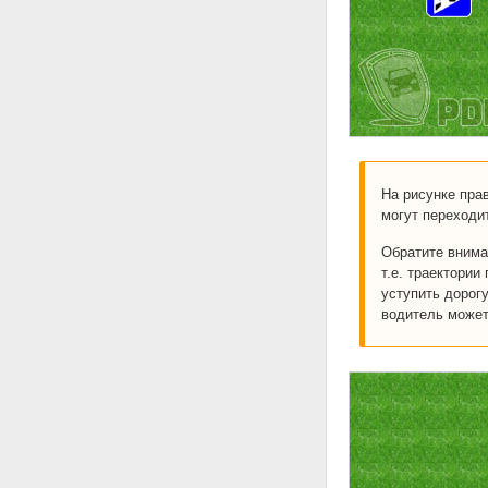
На рисунке пра
могут переходи
Обратите внима
т.е. траектори
уступить дорогу
водитель может