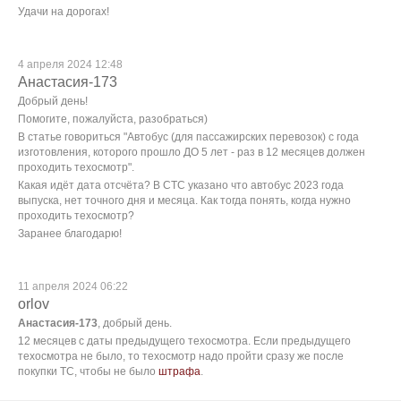
Удачи на дорогах!
4 апреля 2024 12:48
Анастасия-173
Добрый день!
Помогите, пожалуйста, разобраться)
В статье говориться "Автобус (для пассажирских перевозок) с года
изготовления, которого прошло ДО 5 лет - раз в 12 месяцев должен
проходить техосмотр".
Какая идёт дата отсчёта? В СТС указано что автобус 2023 года
выпуска, нет точного дня и месяца. Как тогда понять, когда нужно
проходить техосмотр?
Заранее благодарю!
11 апреля 2024 06:22
orlov
Анастасия-173
, добрый день.
12 месяцев с даты предыдущего техосмотра. Если предыдущего
техосмотра не было, то техосмотр надо пройти сразу же после
покупки ТС, чтобы не было
штрафа
.