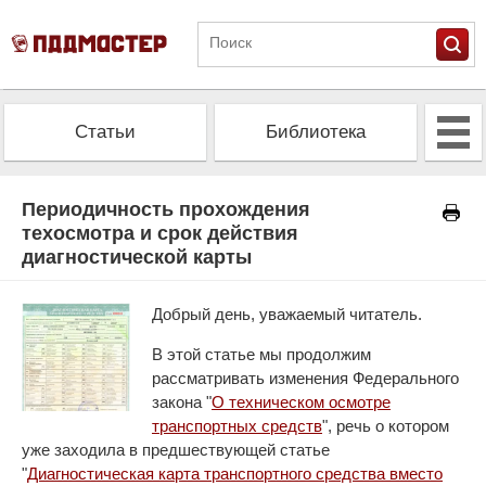
Статьи
Библиотека
Альманах
Экзамен
Периодичность прохождения
техосмотра и срок действия
диагностической карты
Проверить штрафы
Калькулятор ОСАГО
Добрый день, уважаемый читатель.
В этой статье мы продолжим
рассматривать изменения Федерального
закона "
О техническом осмотре
транспортных средств
", речь о котором
уже заходила в предшествующей статье
"
Диагностическая карта транспортного средства вместо