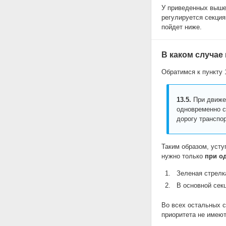
У приведенных выше 
регулируется секция
пойдет ниже.
В каком случае
Обратимся к пункту 
13.5.
При движен
одновременно с
дорогу транспо
Таким образом, усту
нужно только
при о
Зеленая стрел
В основной сек
Во всех остальных с
приоритета не имеют