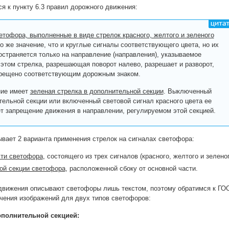
я к пункту 6.3 правил дорожного движения:
етофора, выполненные в виде стрелок красного, желтого и зеленого
то же значение, что и круглые сигналы соответствующего цвета, но их
остраняется только на направление (направления), указываемое
 этом стрелка, разрешающая поворот налево, разрешает и разворот,
прещено соответствующим дорожным знаком.
ние имеет
зеленая стрелка в дополнительной секции
. Выключенный
тельной секции или включенный световой сигнал красного цвета ее
ет запрещение движения в направлении, регулируемом этой секцией.
сывает 2 варианта применения стрелок на сигналах светофора:
сти светофора
, состоящего из трех сигналов (красного, желтого и зеленог
ой секции светофора
, расположенной сбоку от основной части.
движения описывают светофоры лишь текстом, поэтому обратимся к ГО
чения изображений для двух типов светофоров:
ополнительной секцией: