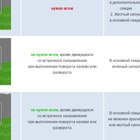
в дополнительн
нужно всем
секции
2. Желтый сигна
в основной секц
не нужно всем
, кроме движущихся
со встречного направления
В основной секц
при выполнении поворота налево или
зеленый сигна
разворота
не нужно всем
, кроме движущихся
В основной секц
со встречного направления
не включен крас
при выполнении поворота налево или
или желтый сигн
разворота