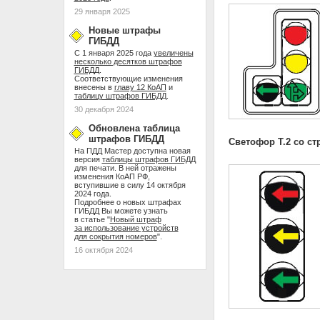
29 января 2025
Новые штрафы
ГИБДД
С 1 января 2025 года
увеличены
несколько десятков штрафов
ГИБДД
.
Соответствующие изменения
внесены в
главу 12 КоАП
и
таблицу штрафов ГИБДД
.
30 декабря 2024
Обновлена таблица
штрафов ГИБДД
Светофор Т.2 со ст
На ПДД Мастер доступна новая
версия
таблицы штрафов ГИБДД
для печати. В ней отражены
изменения КоАП РФ,
вступившие в силу 14 октября
2024 года.
Подробнее о новых штрафах
ГИБДД Вы можете узнать
в статье "
Новый штраф
за использование устройств
для сокрытия номеров
".
16 октября 2024