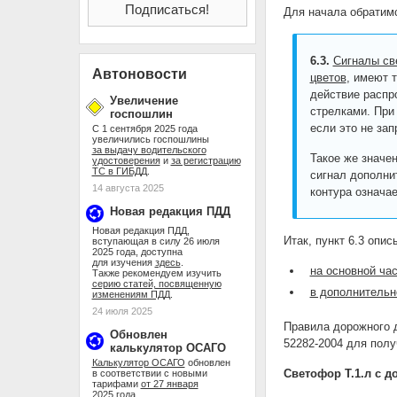
Для начала обратимс
6.3.
Сигналы св
Автоновости
цветов
, имеют 
действие распр
Увеличение
стрелками. При
госпошлин
если это не за
С 1 сентября 2025 года
увеличились госпошлины
за выдачу водительского
Такое же значе
удостоверения
и
за регистрацию
ТС в ГИБДД
.
сигнал дополни
14 августа 2025
контура означа
Новая редакция ПДД
Новая редакция ПДД,
Итак, пункт 6.3 опи
вступающая в силу 26 июля
2025 года, доступна
для изучения
здесь
.
на основной ча
Также рекомендуем изучить
серию статей, посвященную
в дополнительн
изменениям ПДД
.
24 июля 2025
Правила дорожного 
Обновлен
52282-2004 для полу
калькулятор ОСАГО
Калькулятор ОСАГО
обновлен
Светофор Т.1.л с д
в соответствии с новыми
тарифами
от 27 января
2025 года
.