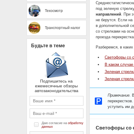
Среднестатистически
под зеленую стрелк
Техосмотр
направлений
. При 
не берутся. Если на
в дополнительной се
Транспортный налог
со стрелками на осн
проезда перекрестка
Будьте в теме
Разберемся, в каких 
Светофоры со с
В каком случае 
Зеленая стрелк
Зеленая стрелк
Подпишитесь на
ежемесячные обзоры
автозаконодательства
Примечание.
В
перекрестков.
уступить им д
Даю согласие на
обработку
данных
Светофоры со с