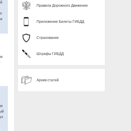
ой
Правила Дорожного Движения
л
ии
Приложение Билеты ГИБДД
Страхование
Штрафы ГИБДД
ии
л
Архив статей
ии
ный
ал