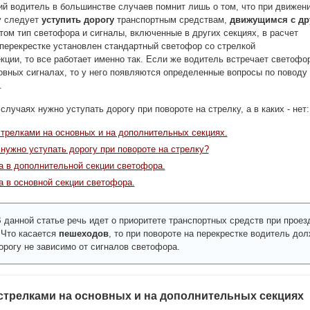
й водитель в большинстве случаев помнит лишь о том, что при движен
у следует
уступить дорогу
транспортным средствам,
движущимся с др
этом тип светофора и сигналы, включенные в других секциях, в расчет
 перекрестке установлен стандартный светофор со стрелкой
кции, то все работает именно так. Если же водитель встречает светофо
овных сигналах, то у него появляются определенные вопросы по поводу
.
случаях нужно уступать дорогу при повороте на стрелку, а в каких - нет:
трелками на основных и на дополнительных секциях.
нужно уступать дорогу при повороте на стрелку?
а в дополнительной секции светофора.
а в основной секции светофора.
 данной статье речь идет о приоритете транспортных средств при проез
 Что касается
пешеходов
, то при повороте на перекрестке водитель до
орогу не зависимо от сигналов светофора.
трелками на основных и на дополнительных секциях