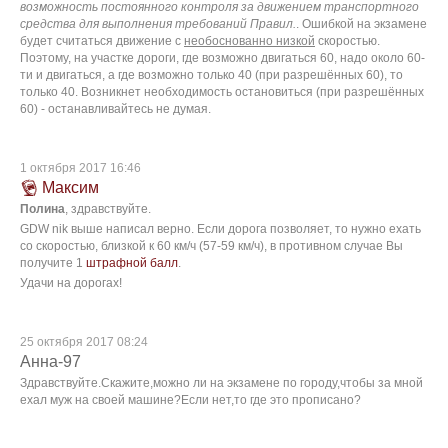
возможность постоянного контроля за движением транспортного
средства для выполнения требований Правил.
. Ошибкой на экзамене
будет считаться движение с
необоснованно низкой
скоростью.
Поэтому, на участке дороги, где возможно двигаться 60, надо около 60-
ти и двигаться, а где возможно только 40 (при разрешённых 60), то
только 40. Возникнет необходимость остановиться (при разрешённых
60) - останавливайтесь не думая.
1 октября 2017 16:46
Максим
Полина
, здравствуйте.
GDW nik выше написал верно. Если дорога позволяет, то нужно ехать
со скоростью, близкой к 60 км/ч (57-59 км/ч), в противном случае Вы
получите 1
штрафной балл
.
Удачи на дорогах!
25 октября 2017 08:24
Анна-97
Здравствуйте.Скажите,можно ли на экзамене по городу,чтобы за мной
ехал муж на своей машине?Если нет,то где это прописано?