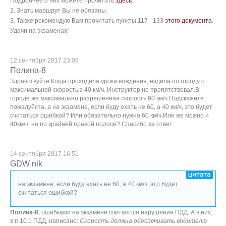
Подробнее о них можете прочитать
здесь
.
2. Знать маршрут Вы не обязаны.
3. Также рекомендую Вам прочитать пункты 117 - 133
этого документа
.
Удачи на экзаменах!
12 сентября 2017 23:09
Полина-8
Здравствуйте.Когда проходила уроки вождения, ездила по городу с
максимальной скоростью 40 км/ч. Инструктор не препятствовал.В
городе же максимально разрешённая скорость 60 км/ч.Подскажите
пожалуйста, а на экзамене, если буду ехать не 60, а 40 км/ч, это будет
считаться ошибкой? Или обязательно нужно 60 км/ч.Или же можно и
40км/ч, но по крайней правой полосе? Спасибо за ответ
14 сентября 2017 16:51
GDW nik
на экзамене, если буду ехать не 60, а 40 км/ч, это будет
считаться ошибкой?
Полина-8
, ошибками на экзамене считаются нарушения ПДД. А в них,
в п 10.1 ПДД, написано:
Скорость должна обеспечивать водителю