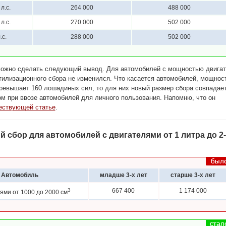
л.с.
264 000
488 000
л.с.
270 000
502 000
.с.
288 000
502 000
можно сделать следующий вывод. Для автомобилей с мощностью двига
утилизационного сбора не изменился. Что касается автомобилей, мощнос
ревышает 160 лошадиных сил, то для них новый размер сбора совпадае
м при ввозе автомобилей для личного пользования. Напомню, что он
ествующей статье
.
 сбор для автомобилей с двигателями от 1 литра до 2-
Автомобиль
младше 3-х лет
старше 3-х лет
3
667 400
1 174 000
ями от 1000 до 2000 см