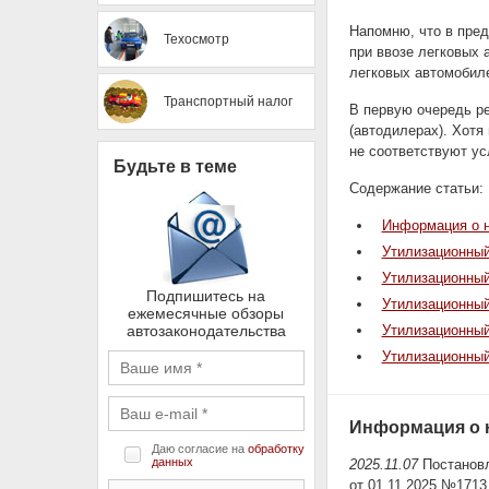
Напомню, что в пре
Техосмотр
при ввозе легковых 
легковых автомобиле
Транспортный налог
В первую очередь ре
(автодилерах). Хотя
не соответствуют ус
Будьте в теме
Содержание статьи:
Информация о 
Утилизационный
Утилизационный
Подпишитесь на
Утилизационный
ежемесячные обзоры
автозаконодательства
Утилизационный
Утилизационный
Информация о 
Даю согласие на
обработку
данных
2025.11.07
Постановл
от 01.11.2025 №1713