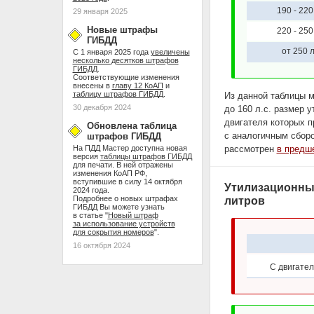
190 - 220 
29 января 2025
Новые штрафы
220 - 250 
ГИБДД
от 250 л
С 1 января 2025 года
увеличены
несколько десятков штрафов
ГИБДД
.
Соответствующие изменения
внесены в
главу 12 КоАП
и
таблицу штрафов ГИБДД
.
Из данной таблицы 
30 декабря 2024
до 160 л.с. размер 
двигателя которых п
Обновлена таблица
с аналогичным сборо
штрафов ГИБДД
На ПДД Мастер доступна новая
рассмотрен
в предш
версия
таблицы штрафов ГИБДД
для печати. В ней отражены
изменения КоАП РФ,
вступившие в силу 14 октября
Утилизационный
2024 года.
Подробнее о новых штрафах
литров
ГИБДД Вы можете узнать
в статье "
Новый штраф
за использование устройств
для сокрытия номеров
".
16 октября 2024
С двигател