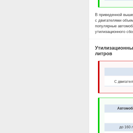
В приведенной выше
с двигателями объем
популярные автомоби
утилизационного сбо
Утилизационный
литров
С двигател
Автомоб
до 160 л