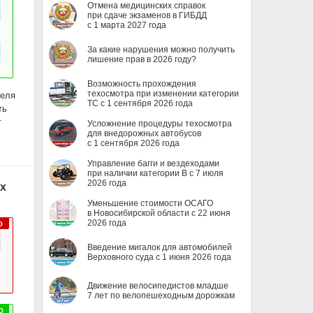
Отмена медицинских справок
при сдаче экзаменов в ГИБДД
с 1 марта 2027 года
За какие нарушения можно получить
лишение прав в 2026 году?
Возможность прохождения
техосмотра при изменении категории
теля
ТС с 1 сентября 2026 года
ть
т
Усложнение процедуры техосмотра
для внедорожных автобусов
с 1 сентября 2026 года
Управление багги и вездеходами
при наличии категории B с 7 июля
2026 года
х
Уменьшение стоимости ОСАГО
в Новосибирской области с 22 июня
2026 года
Введение мигалок для автомобилей
Верховного суда с 1 июня 2026 года
Движение велосипедистов младше
7 лет по велопешеходным дорожкам