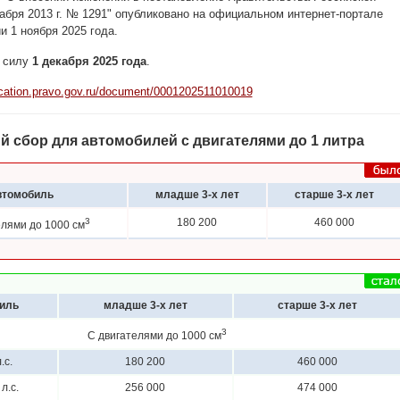
абря 2013 г. № 1291" опубликовано на официальном интернет-портале
 1 ноября 2025 года.
в силу
1 декабря 2025 года
.
lication.pravo.gov.ru/document/0001202511010019
 сбор для автомобилей с двигателями до 1 литра
втомобиль
младше 3-х лет
старше 3-х лет
3
180 200
460 000
елями до 1000 см
иль
младше 3-х лет
старше 3-х лет
3
С двигателями до 1000 см
.с.
180 200
460 000
л.с.
256 000
474 000