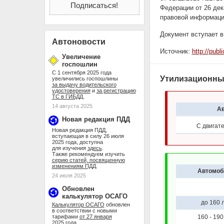
Федерации от 26 дек
правовой информации
Документ вступает 
Автоновости
Источник:
http://pub
Увеличение
госпошлин
С 1 сентября 2025 года
Утилизационный
увеличились госпошлины
за выдачу водительского
удостоверения
и
за регистрацию
ТС в ГИБДД
.
14 августа 2025
А
Новая редакция ПДД
С двигат
Новая редакция ПДД,
вступающая в силу 26 июля
2025 года, доступна
для изучения
здесь
.
Также рекомендуем изучить
серию статей, посвященную
изменениям ПДД
.
Автомоб
24 июля 2025
Обновлен
калькулятор ОСАГО
до 160 л
Калькулятор ОСАГО
обновлен
в соответствии с новыми
тарифами
от 27 января
160 - 190 
2025 года
.