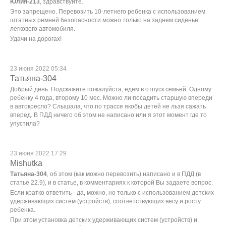
Юлия-213
, здравствуйте.
Это запрещено. Перевозить 10-летнего ребенка с использованием
штатных ремней безопасности можно только на заднем сиденье
легкового автомобиля.
Удачи на дорогах!
23 июня 2022 05:34
Татьяна-304
Добрый день. Подскажите пожалуйста, едем в отпуск семьей. Одному
ребенку 4 года, второму 10 мес. Можно ли посадить старшую впереди
в автокресло? Слышала, что по трассе якобы детей не льзя сажать
вперед. В ПДД ничего об этом не написано или я этот момент где то
упустила?
23 июня 2022 17:29
Mishutka
Татьяна-304
, об этом (как можно перевозить) написано и в ПДД (в
статье 22.9), и в статье, в комментариях к которой Вы задаете вопрос.
Если кратко ответить - да, можно, но только с использованием детских
удерживающих систем (устройств), соответствующих весу и росту
ребенка.
При этом установка детских удерживающих систем (устройств) и