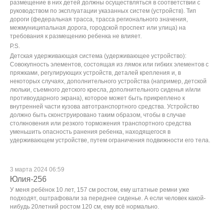
размещение в них детей должны осуществляться в соответствии с
руководством по эксплуатации указанных систем (устройств). Тип
дороги (федеральная трасса, трасса регионального значения,
межмуниципальная дорога, городской проспект или улица) на
требования к размещению ребенка не влияет.
P.S.
Детская удерживающая система (удерживающее устройство):
Совокупность элементов, состоящая из лямок или гибких элементов с
пряжками, регулирующих устройств, деталей крепления и, в
некоторых случаях, дополнительного устройства (например, детской
люльки, съемного детского кресла, дополнительного сиденья и/или
противоударного экрана), которое может быть прикреплено к
внутренней части кузова автотранспортного средства. Устройство
должно быть сконструировано таким образом, чтобы в случае
столкновения или резкого торможения транспортного средства
уменьшить опасность ранения ребенка, находящегося в
удерживающем устройстве, путем ограничения подвижности его тела.
3 марта 2024 06:59
Юлия-256
У меня ребёнок 10 лет, 157 см ростом, ему штатные ремни уже
подходят, оштрафовали за переднее сиденье. А если человек какой-
нибудь 20летний ростом 120 см, ему всё нормально.