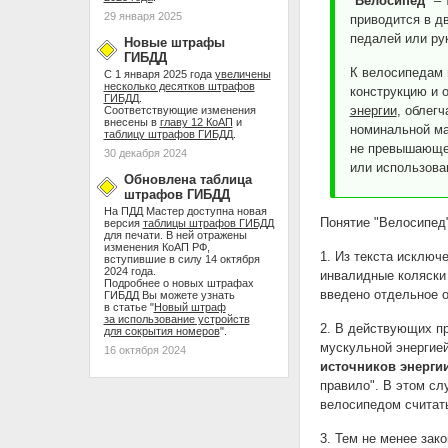
"
Велосипед
" –
29 января 2025
приводится в д
педалей или ру
Новые штрафы
ГИБДД
К велосипедам 
С 1 января 2025 года
увеличены
несколько десятков штрафов
конструкцию и 
ГИБДД
.
энергии
, облег
Соответствующие изменения
внесены в
главу 12 КоАП
и
номинальной ма
таблицу штрафов ГИБДД
.
не превышающей
30 декабря 2024
или использова
Обновлена таблица
штрафов ГИБДД
На ПДД Мастер доступна новая
Понятие "Велосипед
версия
таблицы штрафов ГИБДД
для печати. В ней отражены
изменения КоАП РФ,
1. Из текста исключ
вступившие в силу 14 октября
2024 года.
инвалидные коляски 
Подробнее о новых штрафах
введено отдельное о
ГИБДД Вы можете узнать
в статье "
Новый штраф
за использование устройств
2. В действующих пр
для сокрытия номеров
".
мускульной энергией
16 октября 2024
источников энерги
правило". В этом сл
велосипедом считать
3. Тем не менее зак