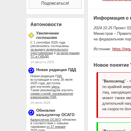
Информация о 
Автоновости
2024.10.25
Проект 02
Увеличение
Министров – Правите
госпошлин
на федеральном пор
С 1 сентября 2025 года
увеличились госпошлины
Источник:
https://re
за выдачу водительского
удостоверения
и
за регистрацию
ТС в ГИБДД
.
14 августа 2025
Новое понятие
Новая редакция ПДД
Новая редакция ПДД,
вступающая в силу 26 июля
"
Велосипед
" -
2025 года, доступна
по крайней мер
для изучения
здесь
.
Также рекомендуем изучить
лиц, находящих
серию статей, посвященную
изменениям ПДД
.
может также им
24 июля 2025
длительной наг
на скорости бол
Обновлен
калькулятор ОСАГО
Калькулятор ОСАГО
обновлен
в соответствии с новыми
тарифами
от 27 января
2025 года
.