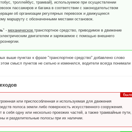
втобус, троллейбус, трамвай), используемое при осуществлении
евозок пассажиров и багажа в соответствии с законодательством
ерации об организации регулярных перевозок и движущееся
ому маршруту с обозначенными местами остановок.
ль
" -
механическое
транспортное средство, приводимое в движение
электрическим двигателем и заряжаемое с помощью внешнего
роэнергии.
ых выше пунктах к фразе "транспортное средство" добавлено слово
 этом смысл пунктов не сильно и изменился, водители всегда понимали 
шеходов
строенная или приспособленная и используемая для движения
редств полоса земли либо поверхность искусственного сооружения.
 в себя одну или несколько проезжих частей, а также трамвайные пути,
ины и разделительные полосы при их наличии.