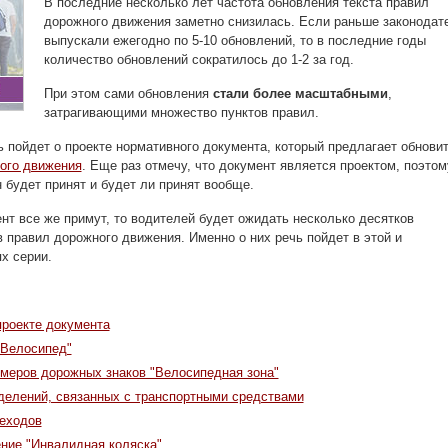
В последние несколько лет частота обновления текста правил
дорожного движения заметно снизилась. Если раньше законодат
выпускали ежегодно по 5-10 обновлений, то в последние годы
количество обновлений сократилось до 1-2 за год.
При этом сами обновления
стали более масштабными
,
затрагивающими множество пунктов правил.
ь пойдет о проекте нормативного документа, который предлагает обнови
ного движения
. Еще раз отмечу, что документ является проектом, поэтом
н будет принят и будет ли принят вообще.
нт все же примут, то водителей будет ожидать несколько десятков
 правил дорожного движения. Именно о них речь пойдет в этой и
х серии.
роекте документа
"Велосипед"
меров дорожных знаков "Велосипедная зона"
делений, связанных с транспортными средствами
еходов
ние "Инвалидная коляска"