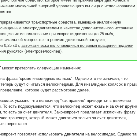
 транспортное средство, которое имеет по крайней мере два колеса и
вижение мускульной энергией управляющего им лица с использованием
кояток.
приравниваются транспортные средства, имеющие аналогичную
оснащенные электродвигателем
в качестве дополнительного источника
чающего их использование при скорости движения до 25 км/ч,
ксимальной мощностью в режиме длительной нагрузки,
 0,25 кВт,
автоматически включающийся во время вращения педалей
ния рукояток (электровелосипед).
" может претерпеть следующие изменения:
ена фраза "кроме инвалидных колясок". Однако это не означает, что
теперь будут считаться велосипедами. Для инвалидных колясок в прав
пределение, которое будет рассмотрено далее.
авилах указано, что велосипед "как правило" приводится в движение
. То есть подразумевается, что велосипед может
ехать и за счет други
и
, то есть за счет двигателя. Законопроект предлагает исключить фразу 
учае транспорт, который может двигаться только за счет двигателя,
ся перестанет.
онопроект позволяет использовать
двигатели
на велосипедах. Однако та