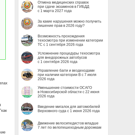
Отмена медицинских справок
при сдаче экзаменов в ГИБДД
с 1 марта 2027 года
За какие нарушения можно получить
лишение прав в 2026 году?
Возможность прохождения
техосмотра при изменении категории
ТС с 1 сентября 2026 года
Усложнение процедуры техосмотра
для внедорожных автобусов
с 1 сентября 2026 года
Управление багги и вездеходами
при наличии категории B с 7 июля
2026 года
илах
Уменьшение стоимости ОСАГО
в Новосибирской области с 22 июня
2026 года
х
Введение мигалок для автомобилей
"как
Верховного суда с 1 июня 2026 года
Движение велосипедистов младше
7 лет по велопешеходным дорожкам
кие