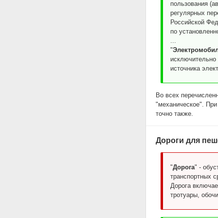
пользования (а
регулярных пер
Российской Фед
по установленн
...
"
Электромоби
исключительно 
источника элект
Во всех перечисленн
"механическое". При
точно также.
Дороги для пе
"
Дорога
" - обу
транспортных с
Дорога включает
тротуары, обоч