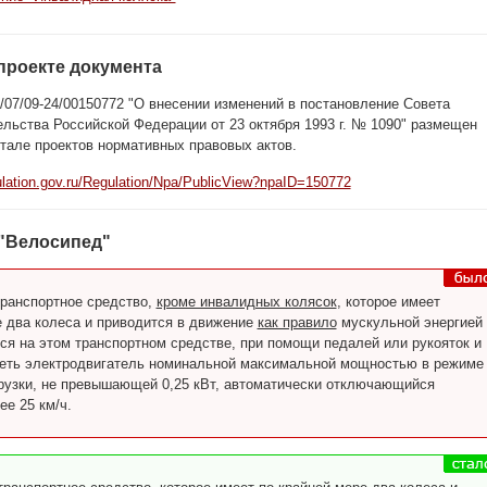
проекте документа
/07/09-24/00150772 "О внесении изменений в постановление Совета
льства Российской Федерации от 23 октября 1993 г. № 1090" размещен
тале проектов нормативных правовых актов.
gulation.gov.ru/Regulation/Npa/PublicView?npaID=150772
 "Велосипед"
 транспортное средство,
кроме инвалидных колясок
, которое имеет
е два колеса и приводится в движение
как правило
мускульной энергией
ся на этом транспортном средстве, при помощи педалей или рукояток и
еть электродвигатель номинальной максимальной мощностью в режиме
рузки, не превышающей 0,25 кВт, автоматически отключающийся
ее 25 км/ч.