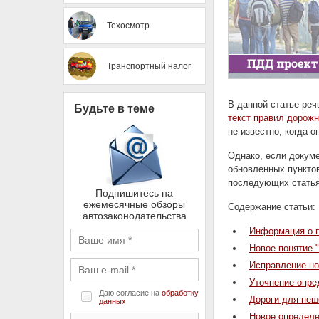
Техосмотр
Транспортный налог
В данной статье реч
Будьте в теме
текст правил дорож
не известно, когда о
Однако, если докуме
обновленных пунктов
последующих статья
Подпишитесь на
ежемесячные обзоры
Содержание статьи:
автозаконодательства
Информация о п
Новое понятие 
Исправление но
Уточнение опре
Даю согласие на
обработку
Дороги для пеш
данных
Новое определе