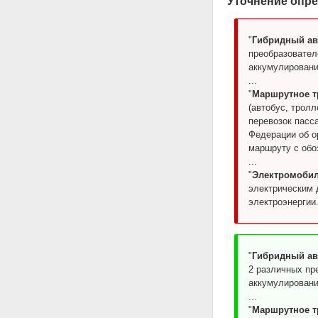
Уточнение опре
"
Гибридный а
преобразователе
аккумулировани
...
"
Маршрутное т
(автобус, трол
перевозок пасс
Федерации об о
маршруту с обо
...
"
Электромоби
электрическим 
электроэнергии
"
Гибридный а
2 различных пре
аккумулировани
...
"
Маршрутное т