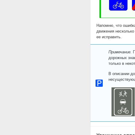
Напомню, что ошибка
движения несколько 
ее исправить.
Примечание.
П
дорожных знак
только в неко
В описании до
несуществующ