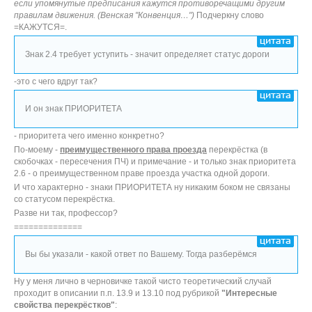
если упомянутые предписания кажутся противоречащими другим
правилам движения. (Венская "Конвенция…")
Подчеркну слово
=КАЖУТСЯ=.
Знак 2.4 требует уступить - значит определяет статус дороги
-это с чего вдруг так?
И он знак ПРИОРИТЕТА
- приоритета чего именно конкретно?
По-моему -
преимущественного права проезда
перекрёстка (в
скобочках - пересечения ПЧ) и примечание - и только знак приоритета
2.6 - о преимущественном праве проезда участка одной дороги.
И что характерно - знаки ПРИОРИТЕТА ну никаким боком не связаны
со статусом перекрёстка.
Разве ни так, профессор?
==============
Вы бы указали - какой ответ по Вашему. Тогда разберёмся
Ну у меня лично в черновичке такой чисто теоретический случай
проходит в описании п.п. 13.9 и 13.10 под рубрикой
"Интересные
свойства перекрёстков"
: