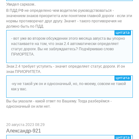
Увидел сарказм..
В ПДД РФ не определено чем водителю руководствоваться -
значением знаков приоритета или понятием главной дороги - если эти
нормы противоречат друг другу. Значит - такого противоречия не
должно быть по ПДД.
- вот уже во втором обсуждении этого месяца августа вы упорно
настаиваете на том, что знак 2.4 автоматически определяет
статус дороги. Вы не заблуждаетесь? Подчёркиваю слово
ПРИОРТЕТА.
Знак 2.4 требует уступить - значит определяет статус дороги. И он
знак ПРИОРИТЕТА.
-ну не такой уж он и однозначный, но, по-моему, совсем не такой
как у вас.
Вы бы указали - какой ответ по Вашему. Тогда разберёмся -
однозначный он или нет.
20 августа 2023 08:29
Александр-921