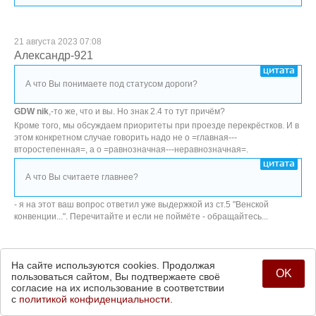
21 августа 2023 07:08
Александр-921
А что Вы понимаете под статусом дороги?
GDW nik
,-то же, что и вы. Но знак 2.4 то тут причём?
Кроме того, мы обсуждаем приоритеты при проезде перекрёстков. И в
этом конкретном случае говорить надо не о =главная---
второстепенная=, а о =равнозначная---неравнозначная=.
А что Вы считаете главнее?
- я на этот ваш вопрос ответил уже выдержкой из ст.5 "Венской
конвенции...". Перечитайте и если не поймёте - обращайтесь...
22 августа 2023 02:11
На сайте используются cookies. Продолжая
GDW nik
OK
пользоваться сайтом, Вы подтвержаете своё
согласие на их использование в соответствии
с
политикой конфиденциальности.
А что Вы понимаете под статусом дороги?