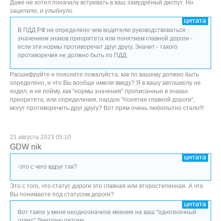
Даже не хотел поначалу встревать в ваш замудрёный диспут. Но
зацепило, и улыбнуло
В ПДД РФ не определено чем водителю руководствоваться -
значением знаков приоритета или понятием главной дороги -
если эти нормы противоречат друг другу. Значит - такого
противоречия не должно быть по ПДД.
Расшифруйте и поясните пожалуйста, как по вашему должно быть
определено, и что Вы вообще имели ввиду? Я в вашу автошколу не
ходил, и не пойму, как "нормы значения" прописанные в знаках
приоритета, или определения, пардон "понятия главной дороги",
могут противоречить друг другу? Вот прям очень любопытно стало!!!
21 августа 2023 05:10
GDW nik
-это с чего вдруг так?
Это с того, что статус дороги это главная или второстепенная. А что
Вы понимаете под статусом дороги?
Вот такое у меня неоднозначное мнение на ваш "однозначный
ответ" Дмитрию пятому.