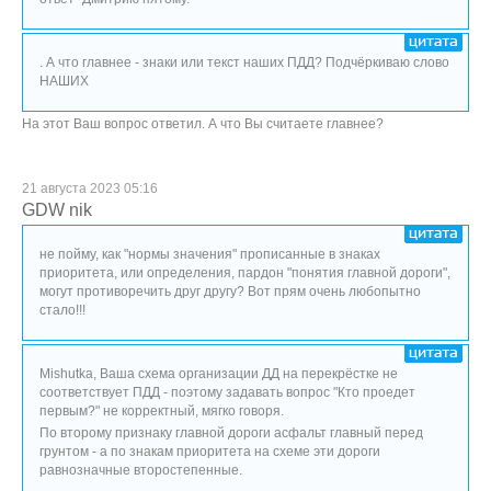
. А что главнее - знаки или текст наших ПДД? Подчёркиваю слово
НАШИХ
На этот Ваш вопрос ответил. А что Вы считаете главнее?
21 августа 2023 05:16
GDW nik
не пойму, как "нормы значения" прописанные в знаках
приоритета, или определения, пардон "понятия главной дороги",
могут противоречить друг другу? Вот прям очень любопытно
стало!!!
Mishutka, Ваша схема организации ДД на перекрёстке не
соответствует ПДД - поэтому задавать вопрос "Кто проедет
первым?" не корректный, мягко говоря.
По второму признаку главной дороги асфальт главный перед
грунтом - а по знакам приоритета на схеме эти дороги
равнозначные второстепенные.