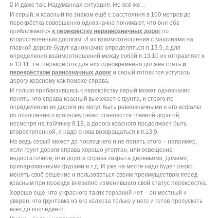
 И даже так. Надуманная ситуация. Но всё же…
И серый, и красный по знакам ещё с расстояния в 100 метров до
перекрёстка совершенно однозначно понимают, что они оба
приближаются
к перекрёстку неравнозначных дорог
по
второстепенным дорогам. И их взаимоотношения с машинами на
главной дороге будут однозначно определяться п.13.9, а для
определения взаимоотношений между собой п.13.10 их отправляет к
п.13.11, т.е. перекрёсток для них одновременно должен стать
и
перекрёстком равнозначных дорог
и серый готовится уступать
дорогу красному как помехе справа.
И только приблизившись к перекрёстку серый может однозначно
понять, что справа красный выезжает с грунта, и строго по
определению их дороги не могут быть равнозначными и его асфальт
по отношению к красному резко становится главной дорогой,
несмотря на табличку 8.13, а дорога красного продолжает быть
второстепенной, и надо снова возвращаться к п.13.9.
Но ведь серый может до последнего и не понять этого – например,
если грунт дороги справа хорошо утоптан, или освещение
недостаточное, или дорога справа закрыта деревьями, домами,
припаркованными фурами и т.д. И уже на месте надо будет резко
менять своё решение и пользоваться своим преимуществом перед
красным при проезде внезапно изменившего свой статус перекрёстка.
Хорошо ещё, что у красного таких терзаний нет – он местный и
уверен, что грунтовка из его колхоза только у него и готов пропускать
всех до последнего.