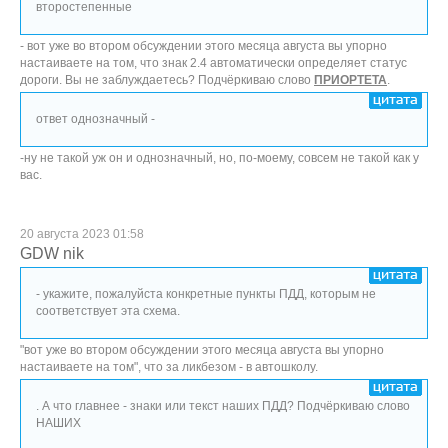
второстепенные
- вот уже во втором обсуждении этого месяца августа вы упорно
настаиваете на том, что знак 2.4 автоматически определяет статус
дороги. Вы не заблуждаетесь? Подчёркиваю слово
ПРИОРТЕТА
.
ответ однозначный -
-ну не такой уж он и однозначный, но, по-моему, совсем не такой как у
вас.
20 августа 2023 01:58
GDW nik
- укажите, пожалуйста конкретные пункты ПДД, которым не
соответствует эта схема.
"вот уже во втором обсуждении этого месяца августа вы упорно
настаиваете на том", что за ликбезом - в автошколу.
. А что главнее - знаки или текст наших ПДД? Подчёркиваю слово
НАШИХ