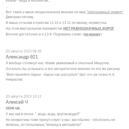
Иначе - беда и непонятки...
...
Вот такое у меня неоднозначное мнение на ваш
"однозначный ответ"
Дмитрию пятому.
И ваша отсылка к пунктам 13.10 и 13.11 по-моему, неуместна.
На этом виртуальном перекрёстке
НЕТ РАВНОЗНАЧНЫХ ДОРОГ
.
Вполне достаточно и п.13.9. Подчеркну слово =
по-моему
=
20 августа 2023 08:39
Александр-921
А вообще столкнул нас лбами уважаемый и опытный Мишутка.
Хотелось бы услышать и его авторитетное мнение по его же рисунку.
"Вот приедет барин - барин нас рассудит"
(вот это уж точно Н.А.
Некрасов)
20 августа 2023 10:12
Алексей Ч
GDW nik
,
У вас как в песне: "..вода, вода, кругом вода!!!"
Но конкретика тоже присутствует у вас: как обычно - объяснить не
можешь, но посылаешь "вперед в автошколу!"