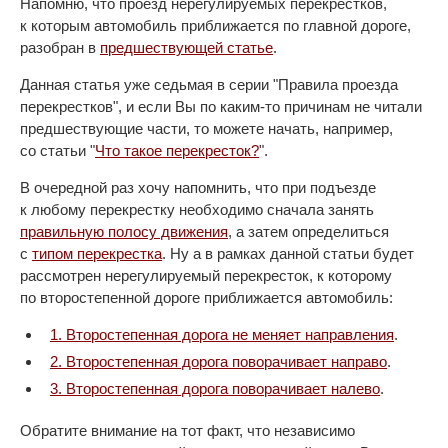
Напомню, что проезд нерегулируемых перекрестков,
к которым автомобиль приближается по главной дороге,
разобран в
предшествующей статье
.
Данная статья уже седьмая в серии "Правила проезда
перекрестков", и если Вы по каким-то причинам не читали
предшествующие части, то можете начать, например,
со статьи "
Что такое перекресток?
".
В очередной раз хочу напомнить, что при подъезде
к любому перекрестку необходимо сначала занять
правильную полосу движения
, а затем определиться
с
типом перекрестка
. Ну а в рамках данной статьи будет
рассмотрен нерегулируемый перекресток, к которому
по второстепенной дороге приближается автомобиль:
1. Второстепенная дорога не меняет направления
.
2. Второстепенная дорога поворачивает направо
.
3. Второстепенная дорога поворачивает налево
.
Обратите внимание на тот факт, что независимо