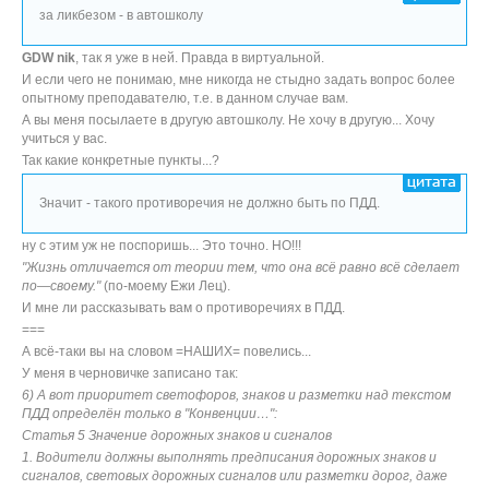
за ликбезом - в автошколу
GDW nik
, так я уже в ней. Правда в виртуальной.
И если чего не понимаю, мне никогда не стыдно задать вопрос более
опытному преподавателю, т.е. в данном случае вам.
А вы меня посылаете в другую автошколу. Не хочу в другую... Хочу
учиться у вас.
Так какие конкретные пункты...?
Значит - такого противоречия не должно быть по ПДД.
ну с этим уж не поспоришь... Это точно. НО!!!
"Жизнь отличается от теории тем, что она всё равно всё сделает
по—своему."
(по-моему Ежи Лец).
И мне ли рассказывать вам о противоречиях в ПДД.
===
А всё-таки вы на словом =НАШИХ= повелись...
У меня в черновичке записано так:
6) А вот приоритет светофоров, знаков и разметки над текстом
ПДД определён только в "Конвенции…":
Статья 5 Значение дорожных знаков и сигналов
1. Водители должны выполнять предписания дорожных знаков и
сигналов, световых дорожных сигналов или разметки дорог, даже